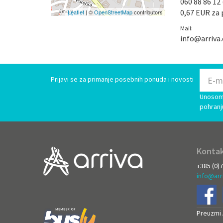
060 88 86 12 
0,67 EUR za 
Leaflet
| ©
OpenStreetMap
contributors
Mail:
info@arriva
Prijavi se za primanje posebnih ponuda i novosti
Unosom 
pohranj
Kontak
+385 (0)
info@arr
Preuzmi A