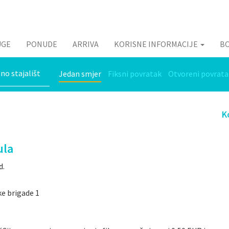
UGE
PONUDE
ARRIVA
KORISNE INFORMACIJE
B
Jedan smjer
Fiksni povratak
Otvoreni povrata
K
ula
d.
ke brigade 1