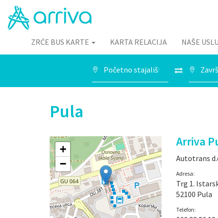
ZRĆE BUS KARTE
KARTA RELACIJA
NAŠE USL
Pula
Arriva P
+
Autotrans d.
−
Adresa:
Trg 1. Istars
52100 Pula
Telefon: