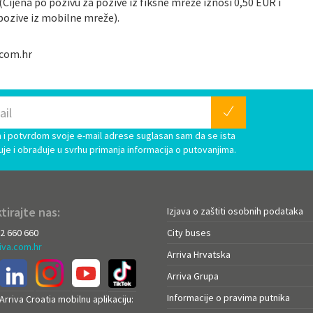
(Cijena po pozivu za pozive iz fiksne mreže iznosi 0,50 EUR i
pozive iz mobilne mreže).
.com.hr
i potvrdom svoje e-mail adrese suglasan sam da se ista
uje i obrađuje u svrhu primanja informacija o putovanjima.
tirajte nas:
Izjava o zaštiti osobnih podataka
72 660 660
City buses
iva.com.hr
Arriva Hrvatska
Arriva Grupa
Informacije o pravima putnika
rriva Croatia mobilnu aplikaciju: