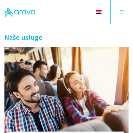
Toggle
Toggle
language
navigat
Naše usluge