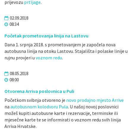
prijevozu
prtljage
.
02.09.2018
08:34
Početak prometovanja linija na Lastovu
Dana 1. srpnja 2018. s prometovanjem je započela nova
autobusna linija na otoku Lastovu. Stajališta i polaske linije u
rujnu provjeri u
voznom redu
.
08.05.2018
08:00
Otvorena Arriva poslovnica u Puli
Početkom svibnja otvoreno je
novo prodajno mjesto Arrive
na
autobusnom kolodvoru Pula
. U našoj novoj poslovnici
možeš kupiti autobusne karte i rezervacije, terminske ili
mjesečne karte te se informirati o voznom redu svih linija
Arriva Hrvatske.