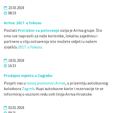
23.03.2018
08:19
Arriva: 2017. u fokusu
Postati
Prvi izbor za putovanje
vizija je Arriva grupe. Što
smo sve napravili za naše korisnike, lokalnu zajednicu i
partnere u cilju ostvarenja iste možete vidjeti u našem
izvješću
2017. u fokusu
.
18.01.2018
16:33
Prodajno mjesto u Zagrebu
Posjeti nas u
novoj poslovnici Arrive
, u prizemlju autobusnog
kolodvora
Zagreb
.
Kupi autobusne karte i rezervacije te se
informiraj o voznom redu svih linija Arriva Hrvatske.
02.01.2018
09:21