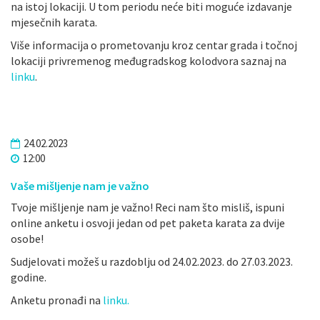
na istoj lokaciji. U tom periodu neće biti moguće izdavanje
mjesečnih karata.
Više informacija o prometovanju kroz centar grada i točnoj
lokaciji privremenog međugradskog kolodvora saznaj na
linku
.
24.02.2023
12:00
Vaše mišljenje nam je važno
Tvoje mišljenje nam je važno! Reci nam što misliš, ispuni
online anketu i osvoji jedan od pet paketa karata za dvije
osobe!
Sudjelovati možeš u razdoblju od 24.02.2023. do 27.03.2023.
godine.
Anketu pronađi na
linku.