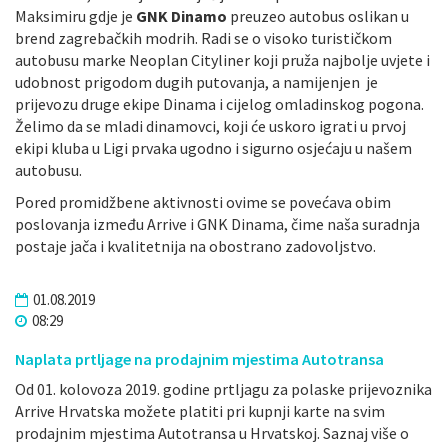
Maksimiru gdje je
GNK Dinamo
preuzeo autobus oslikan u
brend zagrebačkih modrih. Radi se o visoko turističkom
autobusu marke Neoplan Cityliner koji pruža najbolje uvjete i
udobnost prigodom dugih putovanja, a namijenjen je
prijevozu druge ekipe Dinama i cijelog omladinskog pogona.
Želimo da se mladi dinamovci, koji će uskoro igrati u prvoj
ekipi kluba u Ligi prvaka ugodno i sigurno osjećaju u našem
autobusu.
Pored promidžbene aktivnosti ovime se povećava obim
poslovanja između Arrive i GNK Dinama, čime naša suradnja
postaje jača i kvalitetnija na obostrano zadovoljstvo.
01.08.2019
08:29
Naplata prtljage na prodajnim mjestima Autotransa
Od 01. kolovoza 2019. godine prtljagu za polaske prijevoznika
Arrive Hrvatska možete platiti pri kupnji karte na svim
prodajnim mjestima Autotransa u Hrvatskoj. Saznaj više o