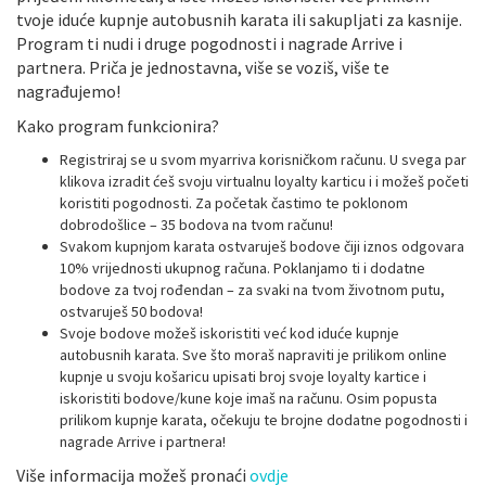
tvoje iduće kupnje autobusnih karata ili sakupljati za kasnije.
Program ti nudi i druge pogodnosti i nagrade Arrive i
partnera. Priča je jednostavna, više se voziš, više te
nagrađujemo!
Kako program funkcionira?
Registriraj se u svom myarriva korisničkom računu. U svega par
klikova izradit ćeš svoju virtualnu loyalty karticu i i možeš početi
koristiti pogodnosti. Za početak častimo te poklonom
dobrodošlice – 35 bodova na tvom računu!
Svakom kupnjom karata ostvaruješ bodove čiji iznos odgovara
10% vrijednosti ukupnog računa. Poklanjamo ti i dodatne
bodove za tvoj rođendan – za svaki na tvom životnom putu,
ostvaruješ 50 bodova!
Svoje bodove možeš iskoristiti već kod iduće kupnje
autobusnih karata. Sve što moraš napraviti je prilikom online
kupnje u svoju košaricu upisati broj svoje loyalty kartice i
iskoristiti bodove/kune koje imaš na računu. Osim popusta
prilikom kupnje karata, očekuju te brojne dodatne pogodnosti i
nagrade Arrive i partnera!
Više informacija možeš pronaći
ovdje