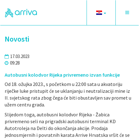
Toggle
Toggle
language
navigat
Novosti
17.03.2023
09:28
Autobusni kolodvor Rijeka privremeno izvan funkcije
Od 18. ožujka 2023., s početkom u 22:00 sata u akvatoriju
riječke luke pristupit će se uklanjanju i neutralizaciji mine iz
II. svjetskog rata zbog čega će biti obustavljen sav promet u
užem centru grada.
Slijedom toga, autobusni kolodvor Rijeka - Žabica
privremeno seli na prigradski autobusni terminal KD
Autotroleja na Delti do okončanja akcije. Prodaja
jednosmjernih i povratnih karata Arrive Hrvatska vršit će se