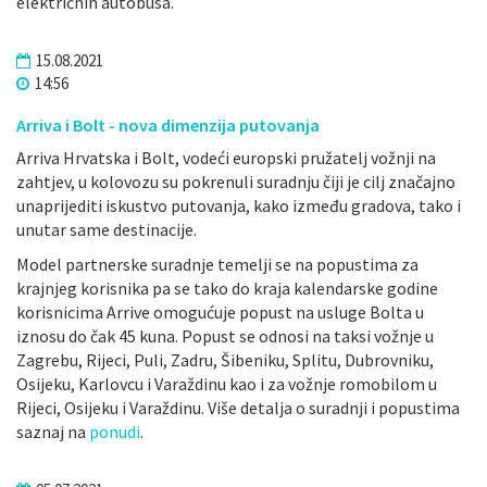
električnih autobusa.
15.08.2021
14:56
Arriva i Bolt - nova dimenzija putovanja
Arriva Hrvatska i Bolt, vodeći europski pružatelj vožnji na
zahtjev, u kolovozu su pokrenuli suradnju čiji je cilj značajno
unaprijediti iskustvo putovanja, kako između gradova, tako i
unutar same destinacije.
Model partnerske suradnje temelji se na popustima za
krajnjeg korisnika pa se tako do kraja kalendarske godine
korisnicima Arrive omogućuje popust na usluge Bolta u
iznosu do čak 45 kuna. Popust se odnosi na taksi vožnje u
Zagrebu, Rijeci, Puli, Zadru, Šibeniku, Splitu, Dubrovniku,
Osijeku, Karlovcu i Varaždinu kao i za vožnje romobilom u
Rijeci, Osijeku i Varaždinu. Više detalja o suradnji i popustima
saznaj na
ponudi
.