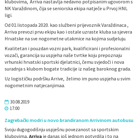
klubovima, Arriva nastavlja nedavno potpisanim ugovorom s
NK Varaždinom, čija se seniorska ekipa natječe u Prvoj HNL
ligi.
Od 01.listopada 2020. kao službeni prijevoznik Varaždinaca ,
Arriva prevozi prvu ekipu kao i ostale uzraste kluba sa sjevera
Hrvatske na sve nogometne utakmice na kojima sudjeluju.
Kvalitetan i pouzdan vozni park, kvalificirani i profesionalni
vozači, garancija su uspjeha naše tvrtke koju prepoznaju
vrhunski hrvatski sportski djelatnici, čemu svjedoči i nova
suradnja s klubom bogate tradicije iz našeg baroknog grada.
Uz logističku podršku Arrive, želimo im puno uspjeha u svim
nogometnim natjecanjimaa.
30.08.2019
17:00
Zagrebački modri u novo brandiranom Arrivinom autobusu
Svoju dugogodišnju uspješnu povezanost sa sportskim
klubovima,
Arriva
je danas još jednom potvrdila i to na