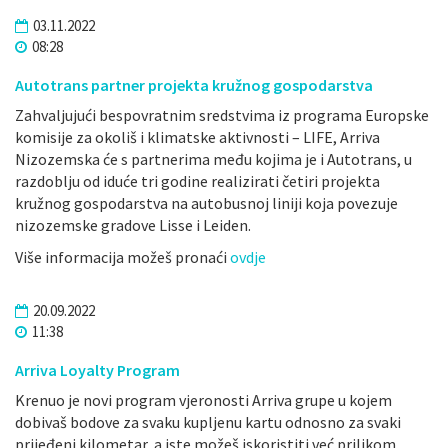
03.11.2022
08:28
Autotrans partner projekta kružnog gospodarstva
Zahvaljujući bespovratnim sredstvima iz programa Europske
komisije za okoliš i klimatske aktivnosti – LIFE, Arriva
Nizozemska će s partnerima među kojima je i Autotrans, u
razdoblju od iduće tri godine realizirati četiri projekta
kružnog gospodarstva na autobusnoj liniji koja povezuje
nizozemske gradove Lisse i Leiden.
Više informacija možeš pronaći
ovdje
20.09.2022
11:38
Arriva Loyalty Program
Krenuo je novi program vjeronosti Arriva grupe u kojem
dobivaš bodove za svaku kupljenu kartu odnosno za svaki
prijeđeni kilometar, a iste možeš iskoristiti već prilikom