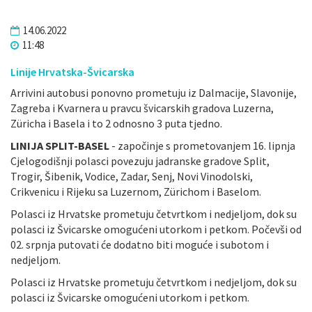
14.06.2022
11:48
Linije Hrvatska-Švicarska
Arrivini autobusi ponovno prometuju iz Dalmacije, Slavonije,
Zagreba i Kvarnera u pravcu švicarskih gradova Luzerna,
Züricha i Basela i to 2 odnosno 3 puta tjedno.
LINIJA SPLIT-BASEL
- započinje s prometovanjem 16. lipnja
Cjelogodišnji polasci povezuju jadranske gradove Split,
Trogir, Šibenik, Vodice, Zadar, Senj, Novi Vinodolski,
Crikvenicu i Rijeku sa Luzernom, Zürichom i Baselom.
Polasci iz Hrvatske prometuju četvrtkom i nedjeljom, dok su
polasci iz Švicarske omogućeni utorkom i petkom. Počevši od
02. srpnja putovati će dodatno biti moguće i subotom i
nedjeljom.
Polasci iz Hrvatske prometuju četvrtkom i nedjeljom, dok su
polasci iz Švicarske omogućeni utorkom i petkom.