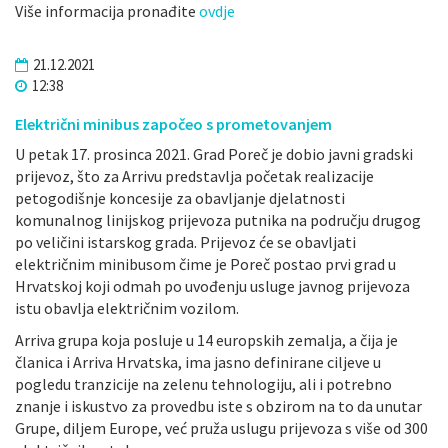
Više informacija pronađite
ovdje
21.12.2021
12:38
Električni minibus započeo s prometovanjem
U petak 17. prosinca 2021. Grad Poreč je dobio javni gradski
prijevoz, što za Arrivu predstavlja početak realizacije
petogodišnje koncesije za obavljanje djelatnosti
komunalnog linijskog prijevoza putnika na području drugog
po veličini istarskog grada. Prijevoz će se obavljati
električnim minibusom čime je Poreč postao prvi grad u
Hrvatskoj koji odmah po uvođenju usluge javnog prijevoza
istu obavlja električnim vozilom.
Arriva grupa koja posluje u 14 europskih zemalja, a čija je
članica i Arriva Hrvatska, ima jasno definirane ciljeve u
pogledu tranzicije na zelenu tehnologiju, ali i potrebno
znanje i iskustvo za provedbu iste s obzirom na to da unutar
Grupe, diljem Europe, već pruža uslugu prijevoza s više od 300