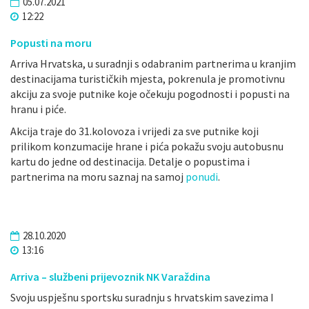
05.07.2021
12:22
Popusti na moru
Arriva Hrvatska, u suradnji s odabranim partnerima u kranjim
destinacijama turističkih mjesta, pokrenula je promotivnu
akciju za svoje putnike koje očekuju pogodnosti i popusti na
hranu i piće.
Akcija traje do 31.kolovoza i vrijedi za sve putnike koji
prilikom konzumacije hrane i pića pokažu svoju autobusnu
kartu do jedne od destinacija. Detalje o popustima i
partnerima na moru saznaj na samoj
ponudi
.
28.10.2020
13:16
Arriva – službeni prijevoznik NK Varaždina
Svoju uspješnu sportsku suradnju s hrvatskim savezima I