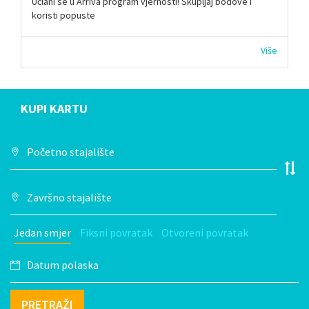
Učlani se u Arriva program vjernosti! Skupljaj bodove i
koristi popuste
Više
KUPI KARTU
Jedan smjer
Fiksni povratak
Otvoreni povratak
PRETRAŽI