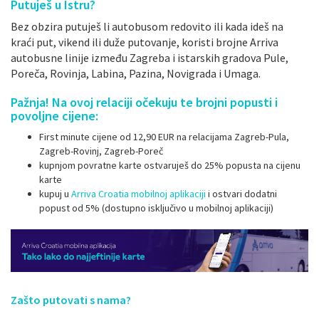
Putuješ u Istru?
Bez obzira putuješ li autobusom redovito ili kada ideš na
kraći put, vikend ili duže putovanje, koristi brojne Arriva
autobusne linije između Zagreba i istarskih gradova Pule,
Poreča, Rovinja, Labina, Pazina, Novigrada i Umaga.
Pažnja! Na ovoj relaciji očekuju te brojni popusti i
povoljne cijene:
First minute cijene od 12,90 EUR na relacijama Zagreb-Pula,
Zagreb-Rovinj, Zagreb-Poreč
kupnjom povratne karte ostvaruješ do 25% popusta na cijenu
karte
kupuj u
Arriva Croatia mobilnoj aplikaciji
i ostvari dodatni
popust od 5% (dostupno isključivo u mobilnoj aplikaciji)
Zašto putovati s nama?