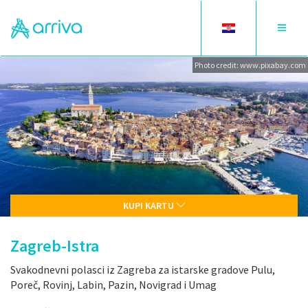
Toggle
Toggle
language
navigat
Photo credit: www.pixabay.com
KUPI KARTU
Zagreb-Istra
Svakodnevni polasci iz Zagreba za istarske gradove Pulu,
Poreč, Rovinj, Labin, Pazin, Novigrad i Umag