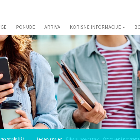
UGE
PONUDE
ARRIVA
KORISNE INFORMACIJE
B
Jedan smjer
Fiksni povratak
Otvoreni povrata