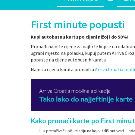
First minute popusti
Kupi autobusnu kartu po cijeni nižoj i do 50%!
Pronađi najniže cijene za najbrže kupce na odabra
ugrabi mjesto na polasku, kupuj putem Arriva Croat
popuste na cijene autobusnih karata.
Najnižu cijenu karata pronađi u
Arriva Croatia mobil
Kako pronaći karte po First minu
U pretraživač upiši relaciju na kojoj želiš putovati ili 