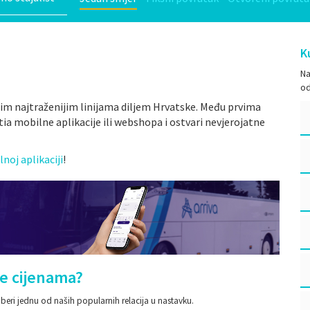
K
Na
od
nim najtraženijim linijama diljem Hrvatske. Među prvima
ia mobilne aplikacije ili webshopa i ostvari nevjerojatne
noj aplikaciji
!
te cijenama?
odaberi jednu od naših popularnih relacija u nastavku.