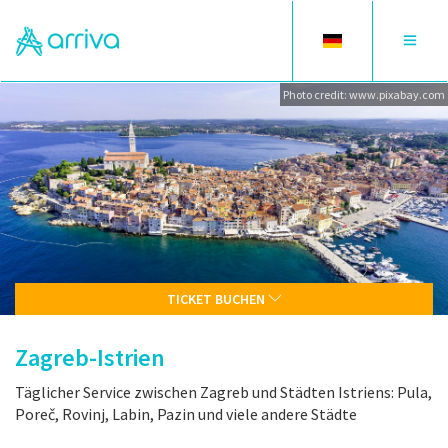
Toggle
Toggle
language
navigat
Photo credit: www.pixabay.com
TICKET BUCHEN
Zagreb-Istrien
Täglicher Service zwischen Zagreb und Städten Istriens: Pula,
Poreč, Rovinj, Labin, Pazin und viele andere Städte