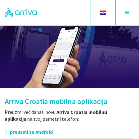
Toggle
Toggle
language
navigat
Arriva Croatia mobilna aplikacija
Preuzmi već danas
novu
Arriva Croatia
mobilnu
aplikaciju
na svoj pametni telefon:
preuzmi za Android