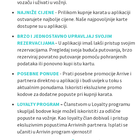
vozaču i uživati u vožnji.
NAJNIŽE CIJENE
- Prilikom kupnje karata u aplikaciji
ostvarujete najbolje cijene. Naše najpovoljnije karte
dostupne su u aplikaciji.
BRZO I JEDNOSTAVNO UPRAVLJAJ SVOJIM
REZERVACIJAMA
–
U aplikaciji imaš lakši pristup svojim
rezervacijama. Pregledaj svoja buduća putovanja, brzo
rezerviraj povratno putovanje pomoću pohranjenih
podataka ili ponovno kupi istu kartu.
POSEBNE PONUDE
- Prati posebne promocije Arrive i
partnera direktno u aplikaciji i budi uvijek u toku s
aktualnim ponudama. Iskoristi eksluzivne promo
kodove za dodatne popuste pri kupnji karata.
LOYALTY PROGRAM
–
Članstvom u Loyalty programu
skupljaš bodove koje možeš iskoristiti za odlične
popuste na vožnje. Kao loyalty član dobivaš i pristup
eksluzivnim popustima Arrivinih partnera. Isplati se
učaniti u Arrivin program vjernosti!