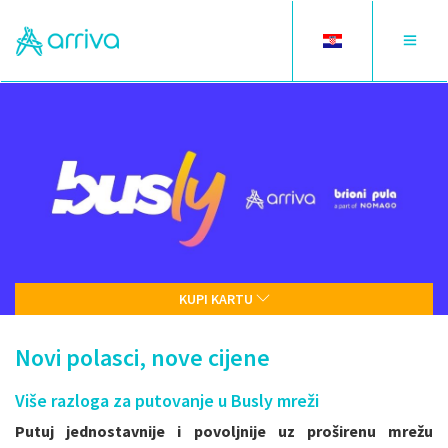
Toggle
Toggle
language
navigat
KUPI KARTU
Novi polasci, nove cijene
Više razloga za putovanje u Busly mreži
Putuj jednostavnije i povoljnije uz proširenu mrežu