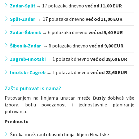
Zadar-Split
→
17 polazaka dnevno
već od 11,00 EUR
Split-Zadar
→
17 polazaka dnevno
već od 11,00 EUR
Zadar-Šibenik
→
6 polazaka dnevno
već od 5,40 EUR
Šibenik-Zadar
→
6 polazaka dnevno
već od 9,00 EUR
Zagreb-Imotski
→
1 polazak dnevno
već od 28,60 EUR
Imotski-Zagreb
→
1 polazak dnevno
već od 28,60 EUR
Zašto putovati s nama?
Putovanjem na linijama unutar mreže
Busly
dobivaš više
izbora, bolju povezanost i jednostavnije planiranje
putovanja.
Prednosti:
Široka mreža autobusnih linija diljem Hrvatske