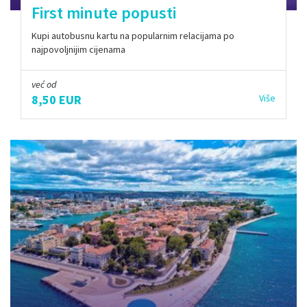
First minute popusti
Kupi autobusnu kartu na popularnim relacijama po
najpovoljnijim cijenama
već od
8,50 EUR
Više