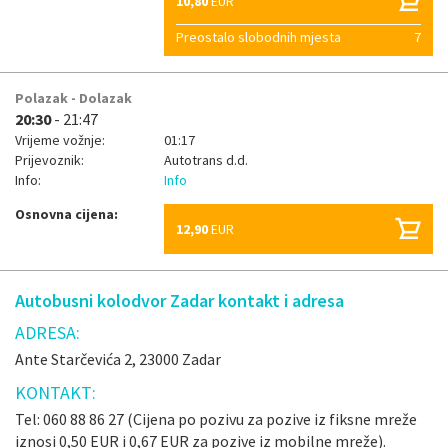
10,80
EUR
Preostalo slobodnih mjesta
7
Polazak - Dolazak
20:30
- 21:47
Vrijeme vožnje:
01:17
Prijevoznik:
Autotrans d.d.
Info:
Info
Osnovna cijena:
12,90
EUR
Autobusni kolodvor Zadar kontakt i adresa
ADRESA:
Ante Starčevića 2, 23000 Zadar
KONTAKT:
Tel: 060 88 86 27 (Cijena po pozivu za pozive iz fiksne mreže
iznosi 0,50 EUR i 0,67 EUR za pozive iz mobilne mreže).