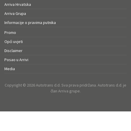
Arriva Hrvatska
Arriva Grupa
Informacije o pravima putnika
Promo
Opći uvjeti
Disclaimer
Posao u Arrivi
Media
Copyright © 2026 Autotrans d.d. Sva prava pridržana. Autotrans d.d. je
član Arriva grupe.