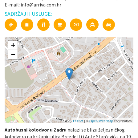
E-mail: info@arriva.com.hr
SADRŽAJI I USLUGE:
+
−
Leaflet
| ©
OpenStreetMap
contributors
Autobusni kolodvor u Zadru
nalazi se blizu željezničkog
kolodvora na križanju ulica Bregdetti i Ante Starčevića, na 10-