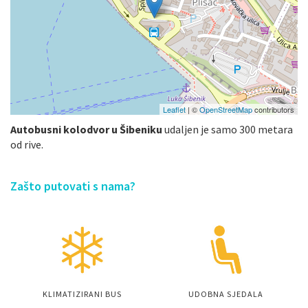
Leaflet
| ©
OpenStreetMap
contributors
Autobusni kolodvor u Šibeniku
udaljen je samo 300 metara
od rive.
Zašto putovati s nama?
KLIMATIZIRANI BUS
UDOBNA SJEDALA