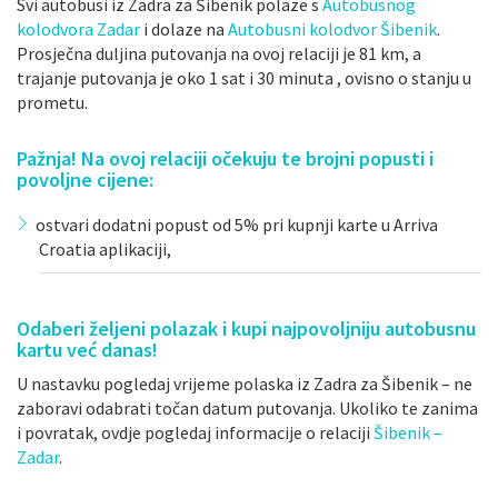
Svi autobusi iz Zadra za Šibenik polaze s
Autobusnog
kolodvora Zadar
i dolaze na
Autobusni kolodvor Šibenik
.
Prosječna duljina putovanja na ovoj relaciji je 81 km, a
trajanje putovanja je oko 1 sat i 30 minuta , ovisno o stanju u
prometu.
Pažnja! Na ovoj relaciji očekuju te brojni popusti i
povoljne cijene:
ostvari dodatni popust od 5% pri kupnji karte u Arriva
Croatia aplikaciji,
Odaberi željeni polazak i kupi najpovoljniju autobusnu
kartu već danas!
U nastavku pogledaj vrijeme polaska iz Zadra za Šibenik – ne
zaboravi odabrati točan datum putovanja. Ukoliko te zanima
i povratak, ovdje pogledaj informacije o relaciji
Šibenik –
Zadar
.