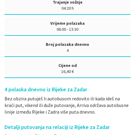
Trajanje vožnje
04:20 h
Vrijeme polazaka
06:00 - 13:30
Broj polazaka dnevno
4
Cijene od
16,40 €
4
polaska dnevno iz Rijeke za Zadar
Bez obzira putuješ li autobusom redovito ili kada ideš na
kraći put, vikend ili duže putovanje, Arriva održava autobusne
linije između Rijeke i Zadra više puta dnevno.
Detalji putovanja na relaciji iz Rijeke za Zadar