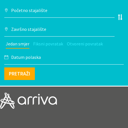
Jedan smjer
Fiksni povratak
Otvoreni povratak
PRETRAŽI