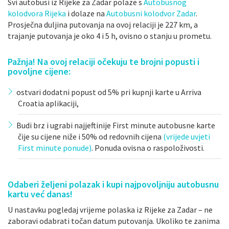
Svi autobusi iz Rijeke za Zadar polaze s
Autobusnog
kolodvora Rijeka
i dolaze na
Autobusni kolodvor Zadar
.
Prosječna duljina putovanja na ovoj relaciji je 227 km, a
trajanje putovanja je oko 4 i 5 h, ovisno o stanju u prometu.
Pažnja! Na ovoj relaciji očekuju te brojni popusti i
povoljne cijene:
ostvari dodatni popust od 5% pri kupnji karte u Arriva
Croatia aplikaciji,
Budi brz i ugrabi najjeftinije First minute autobusne karte
čije su cijene niže i 50% od redovnih cijena
(vrijede uvjeti
First minute ponude)
. Ponuda ovisna o raspoloživosti.
Odaberi željeni polazak i kupi najpovoljniju autobusnu
kartu već danas!
U nastavku pogledaj vrijeme polaska iz Rijeke za Zadar – ne
zaboravi odabrati točan datum putovanja. Ukoliko te zanima