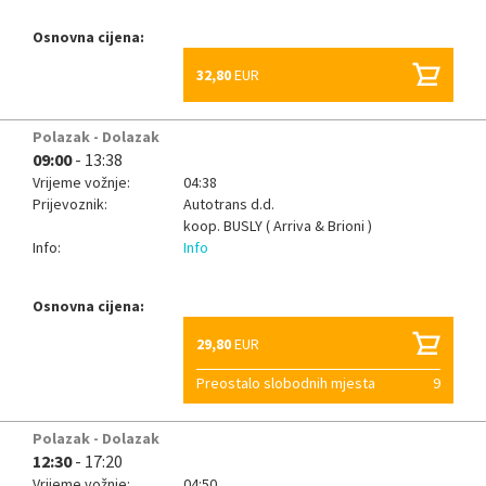
Osnovna cijena:
32,80
EUR
Polazak - Dolazak
09:00
- 13:38
Vrijeme vožnje:
04:38
Prijevoznik:
Autotrans d.d.
koop.
BUSLY ( Arriva & Brioni )
Info:
Info
Osnovna cijena:
29,80
EUR
Preostalo slobodnih mjesta
9
Polazak - Dolazak
12:30
- 17:20
Vrijeme vožnje:
04:50