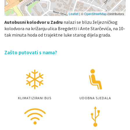
Leaflet
| ©
OpenStreetMap
contributors
Autobusni kolodvor u Zadru
nalazi se blizu željezničkog
kolodvora na križanju ulica Bregdetti i Ante Starčevića, na 10-
tak minuta hoda od trajektne luke starog dijela grada.
Zašto putovati s nama?
KLIMATIZIRANI BUS
UDOBNA SJEDALA