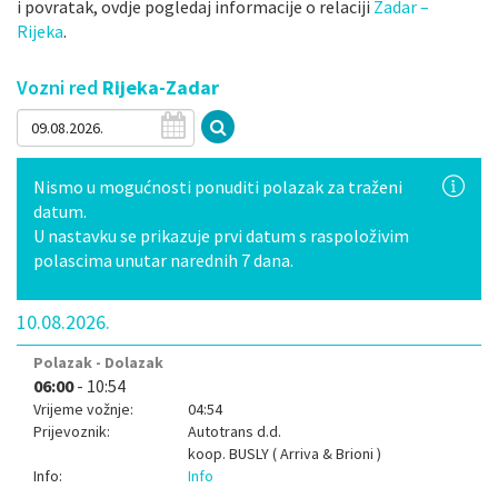
i povratak, ovdje pogledaj informacije o relaciji
Zadar –
Rijeka
.
Vozni red
Rijeka-Zadar
Nismo u mogućnosti ponuditi polazak za traženi
datum.
U nastavku se prikazuje prvi datum s raspoloživim
polascima unutar narednih 7 dana.
10.08.2026.
Polazak - Dolazak
06:00
- 10:54
Vrijeme vožnje:
04:54
Prijevoznik:
Autotrans d.d.
koop.
BUSLY ( Arriva & Brioni )
Info:
Info