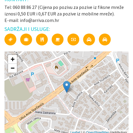
Tel: 060 88 86 27 (Cijena po pozivu za pozive iz fiksne mreže
iznosi 0,50 EUR i 0,67 EUR za pozive iz mobilne mreže).
E-mail: info@arriva.com.hr
SADRŽAJI I USLUGE:
+
−
Leaflet
| ©
OpenStreetMap
contributors