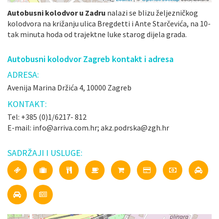
Autobusni kolodvor u Zadru
nalazi se blizu željezničkog
kolodvora na križanju ulica Bregdetti i Ante Starčevića, na 10-
tak minuta hoda od trajektne luke starog dijela grada.
Autobusni kolodvor Zagreb kontakt i adresa
ADRESA:
Avenija Marina Držića 4, 10000 Zagreb
KONTAKT:
Tel: +385 (0)1/6217- 812
E-mail: info@arriva.com.hr; akz.podrska@zgh.hr
SADRŽAJI I USLUGE: