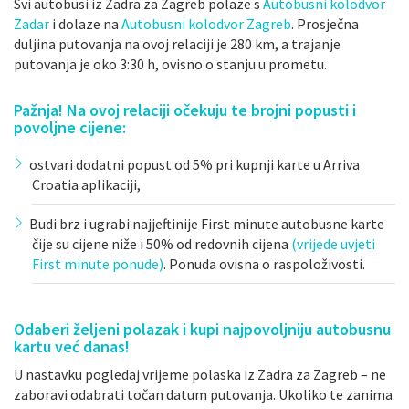
Svi autobusi iz Zadra za Zagreb polaze s
Autobusni kolodvor
Zadar
i dolaze na
Autobusni kolodvor Zagreb
. Prosječna
duljina putovanja na ovoj relaciji je 280 km, a trajanje
putovanja je oko 3:30 h, ovisno o stanju u prometu.
Pažnja! Na ovoj relaciji očekuju te brojni popusti i
povoljne cijene:
ostvari dodatni popust od 5% pri kupnji karte u Arriva
Croatia aplikaciji,
Budi brz i ugrabi najjeftinije First minute autobusne karte
čije su cijene niže i 50% od redovnih cijena
(vrijede uvjeti
First minute ponude)
. Ponuda ovisna o raspoloživosti.
Odaberi željeni polazak i kupi najpovoljniju autobusnu
kartu već danas!
U nastavku pogledaj vrijeme polaska iz Zadra za Zagreb – ne
zaboravi odabrati točan datum putovanja. Ukoliko te zanima