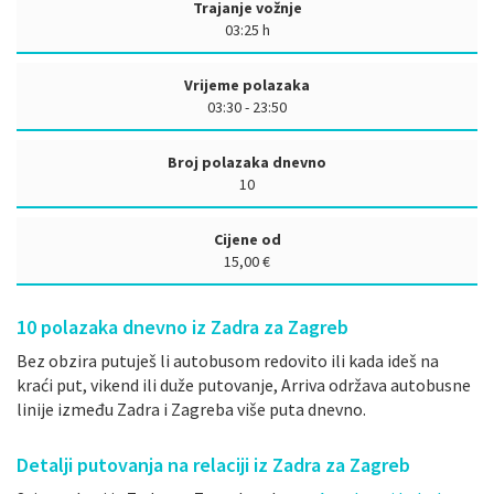
Trajanje vožnje
03:25 h
Vrijeme polazaka
03:30 - 23:50
Broj polazaka dnevno
10
Cijene od
15,00 €
10
polazaka dnevno iz Zadra za Zagreb
Bez obzira putuješ li autobusom redovito ili kada ideš na
kraći put, vikend ili duže putovanje, Arriva održava autobusne
linije između Zadra i Zagreba više puta dnevno.
Detalji putovanja na relaciji iz Zadra za Zagreb