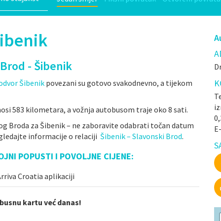
Šibenik
A
A
Brod - Šibenik
Dr
K
odvor Šibenik
povezani su gotovo svakodnevno, a tijekom
Te
iz
osi 583 kilometara, a vožnja autobusom traje oko 8 sati.
0
og Broda za Šibenik – ne zaboravite odabrati točan datum
E
ledajte informacije o relaciji
Šibenik – Slavonski Brod
.
S
OJNI POPUSTI I POVOLJNE CIJENE:
riva Croatia aplikaciji
obusnu kartu već danas!