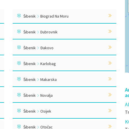
Šibenik
Biograd Na Moru
Šibenik
Dubrovnik
Šibenik
Đakovo
Šibenik
Karlobag
Šibenik
Makarska
A
a
Šibenik
Novalja
A
Šibenik
Osijek
Tr
K
Šibenik
Otočac