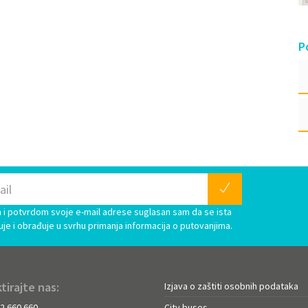
P
i potvrdom svoje e-mail adrese suglasan sam da se ista
uje i obrađuje u svrhu primanja informacija o putovanjima.
tirajte nas:
Izjava o zaštiti osobnih podataka
72 660 660
City buses