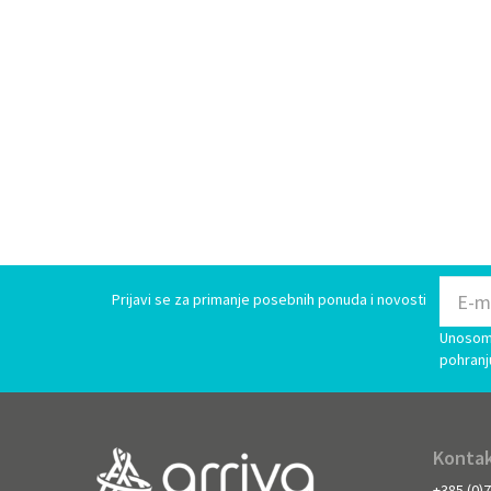
Prijavi se za primanje posebnih ponuda i novosti
Unosom 
pohranj
Kontak
+385 (0)