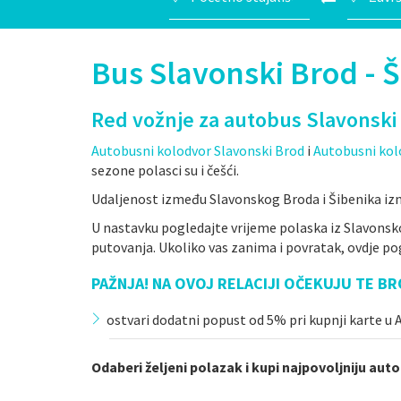
Bus Slavonski Brod - 
Red vožnje za autobus Slavonski 
Autobusni kolodvor Slavonski Brod
i
Autobusni kol
sezone polasci su i češći.
Udaljenost između Slavonskog Broda i Šibenika izn
U nastavku pogledajte vrijeme polaska iz Slavonsk
putovanja. Ukoliko vas zanima i povratak, ovdje pog
PAŽNJA! NA OVOJ RELACIJI OČEKUJU TE BR
ostvari dodatni popust od 5% pri kupnji karte u Ar
Odaberi željeni polazak i kupi najpovoljniju aut