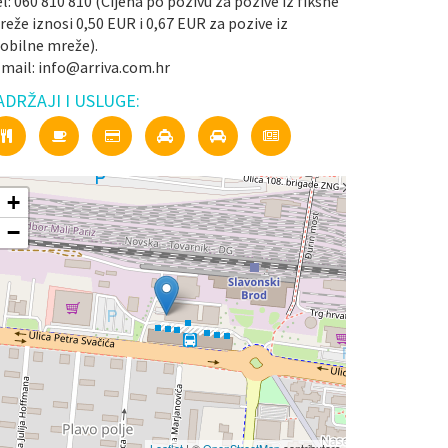
l: 060 810 810 (Cijena po pozivu za pozive iz fiksne
eže iznosi 0,50 EUR i 0,67 EUR za pozive iz
obilne mreže).
-mail: info@arriva.com.hr
ADRŽAJI I USLUGE:
+
−