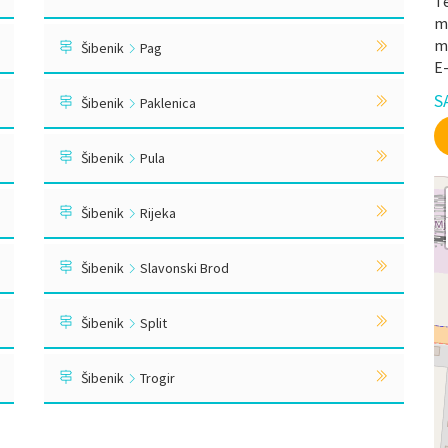
Te
mr
m
Šibenik
Pag
E
S
Šibenik
Paklenica
Šibenik
Pula
Šibenik
Rijeka
Šibenik
Slavonski Brod
Šibenik
Split
Šibenik
Trogir