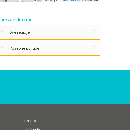
Leaflet
| ©
OpenStreetMap
contributors
ovezani linkovi
Sve relacije
Posebne ponude
Promo
Opći uvjeti