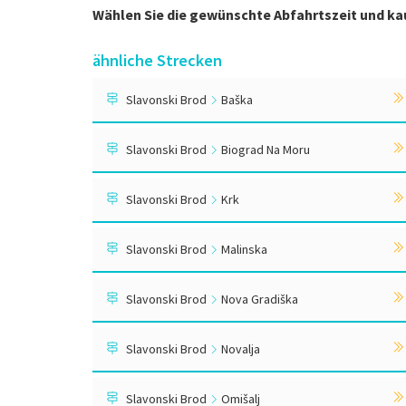
Wählen Sie die gewünschte Abfahrtszeit und ka
ähnliche Strecken
Slavonski Brod
Baška
Slavonski Brod
Biograd Na Moru
Slavonski Brod
Krk
Slavonski Brod
Malinska
Slavonski Brod
Nova Gradiška
Slavonski Brod
Novalja
Slavonski Brod
Omišalj