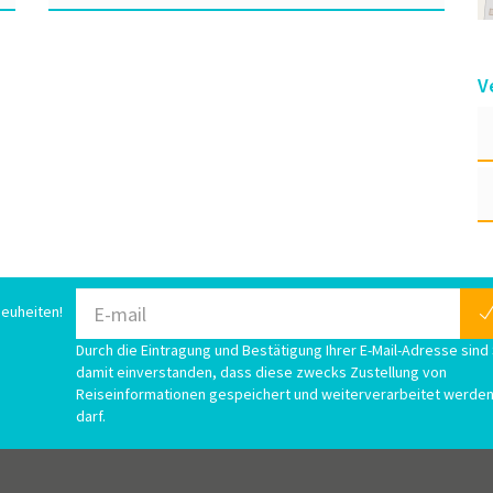
V
euheiten!
Durch die Eintragung und Bestätigung Ihrer E-Mail-Adresse sind 
damit einverstanden, dass diese zwecks Zustellung von
Reiseinformationen gespeichert und weiterverarbeitet werde
darf.