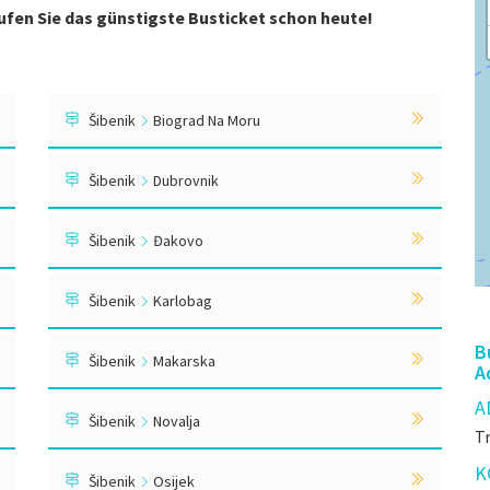
ufen Sie das günstigste Busticket schon heute!
Šibenik
Biograd Na Moru
Šibenik
Dubrovnik
Šibenik
Đakovo
Šibenik
Karlobag
B
Šibenik
Makarska
A
A
Šibenik
Novalja
Tr
K
Šibenik
Osijek