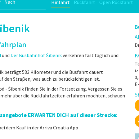
Hinfahrt
Rückfahrt
Open Rückfahrt
Šibenik
B
A
fahrplan
Dr
K
d
und
Der Busbahnhof Šibenik
verkehren fast täglich und
Te
iz
ik beträgt 583 Kilometer und die Busfahrt dauert
0
f den Straβen, was auch zu berücksichtigen ist.
E
d - Šibenik finden Sie in der Fortsetzung. Vergessen Sie es
S
e mehr über die Rückfahrtzeiten erfahren möchten, schauen
eisangebote ERWARTEN DICH auf dieser Strecke:
ei dem Kauf in der Arriva Croatia App