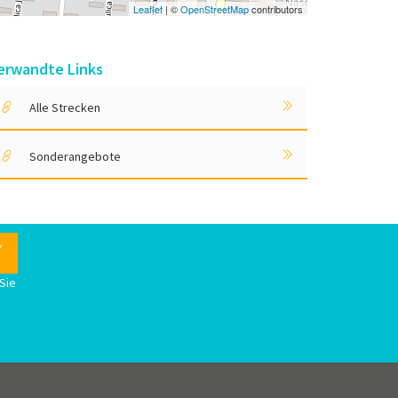
Leaflet
| ©
OpenStreetMap
contributors
erwandte Links
Alle Strecken
Sonderangebote
Sie
n