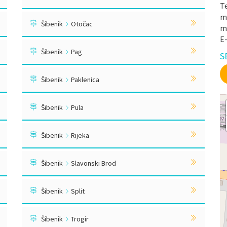
Te
mr
Šibenik
Otočac
m
E
Šibenik
Pag
S
Šibenik
Paklenica
Šibenik
Pula
Šibenik
Rijeka
Šibenik
Slavonski Brod
Šibenik
Split
Šibenik
Trogir