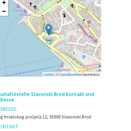
+
−
Leaflet
| ©
OpenStreetMap
contributors
ushaltestelle Slavonski Brod Kontakt und
dresse
DRESSE:
g hrvatskog proljeća 12, 35000 Slavonski Brod
ONTAKT: