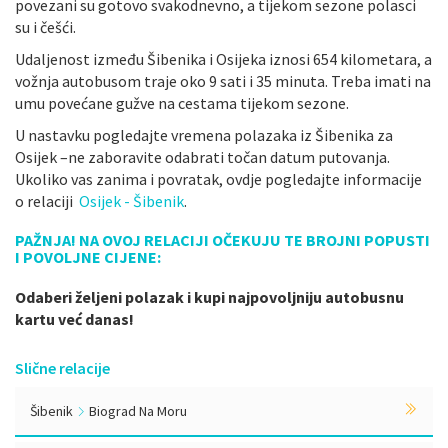
povezani su gotovo svakodnevno, a tijekom sezone polasci
su i češći.
Udaljenost između Šibenika i Osijeka iznosi 654 kilometara, a
vožnja autobusom traje oko 9 sati i 35 minuta. Treba imati na
umu povećane gužve na cestama tijekom sezone.
U nastavku pogledajte vremena polazaka iz Šibenika za
Osijek –ne zaboravite odabrati točan datum putovanja.
Ukoliko vas zanima i povratak, ovdje pogledajte informacije
o relaciji
Osijek - Šibenik
.
PAŽNJA! NA OVOJ RELACIJI OČEKUJU TE BROJNI POPUSTI
I POVOLJNE CIJENE:
Odaberi željeni polazak i kupi najpovoljniju autobusnu
kartu već danas!
Slične relacije
Šibenik
Biograd Na Moru