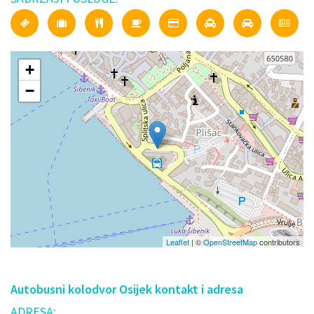
+
−
Leaflet
| ©
OpenStreetMap
contributors
Autobusni kolodvor Osijek kontakt i adresa
ADRESA: