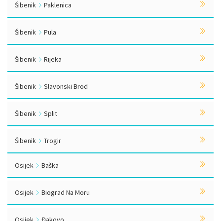
Šibenik
Paklenica
Šibenik
Pula
Šibenik
Rijeka
Šibenik
Slavonski Brod
Šibenik
Split
Šibenik
Trogir
Osijek
Baška
Osijek
Biograd Na Moru
Osijek
Đakovo