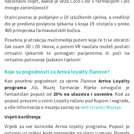
nacionalni cvijet, kakva je veza
Coca-Cole
s farmacijom i još
mnoge zanimljivosti!
Stalni postav je podijeljen u 10 izložbenih cjelina, a središnji
dio je predivna povijesna ljekarna s kraja 19. stoljeća s preko
400 primjeraka farmaceutskih bočica.
Posebna je atrakcija multimedija putem koje će ti se obratiti
čak osam 3D i 2D likova, a putem VR naočala možeš postati
virtualni ljekarnik te pomagati pacijentima ili poći na
virtualno putovanje ljudskim tijelom!
Koje su pogodnosti za Arriva loyalty članove?
Kao posebnu pogodnost za vjerne članove
Arriva Loyalty
programa
JGL Muzej farmacije Rijeka omogućio je
fantastičan popust od
25% na ulaznice i suvenire
. Kod za
popust preuzmi u svom Loyalty računu pod Kuponi i nagrade,
a više informacija o muzeju saznaj na
web stranici Muzeja
.
Uvjeti korištenja
:
Vrijedi za sve korisnike Arriva loyalty programa. Popust je
ostvariv uz prikaz koda preporuke na ulazu u muzej. Ponuda