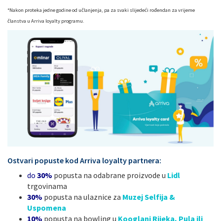
*Nakon proteka jedne godine od učlanjenja, pa za svaki slijedeći rođendan za vrijeme
članstva u Arriva loyalty programu.
Ostvari popuste kod Arriva loyalty partnera:
do
30%
popusta na odabrane proizvode u
Lidl
trgovinama
30%
popusta na ulaznice za
Muzej Selfija &
Uspomena
10%
popusta na bowling u
Kooglani Rijeka, Pula ili