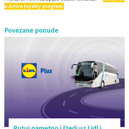
u Arriva loyalty program
.
Povezane ponude
Putuj pametno i štedi uz Lidl i