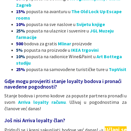
Zagreb
15%
popusta na avanturu u
The Old Lock Up Escape
rooms
10%
popusta na sve naslove u
Svijetu knjige
25%
popusta na ulaznice i suvenire u
JGL Muzeju
farmacije
500
bodova za gratis
Mlinar
proizvode
5%
popusta na proizvode u
IKEA trgovini
10%
popusta na radionice Wine&Paint u
Art Bottega
studiju
25%
popusta na samovođene turističke ture u
TopVisit
Gdje mogu provjeriti stanje loyalty bodova i pronaći
navedene pogodnosti?
Stanje bodova i promo kodove za popuste partnera pronađi u
svom
Arriva loyalty računu
.
Uživaj u pogodnostima za
članove već danas!
Još nisi Arriva loyalty član?
Učlani se
Pridruži se i kreni sakupljati bodove već danas! ->