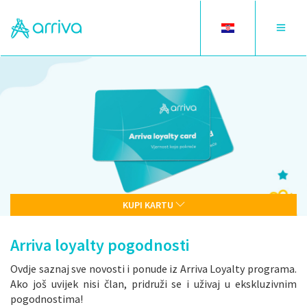
Toggle
Toggle
language
navigat
KUPI KARTU
Arriva loyalty pogodnosti
Ovdje saznaj sve novosti i ponude iz Arriva Loyalty programa.
Ako još uvijek nisi član, pridruži se i uživaj u ekskluzivnim
pogodnostima!