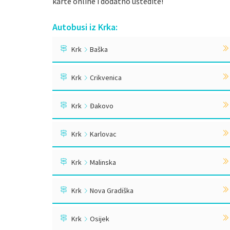
karte online i dodatno uštedite!
Autobusi iz Krka:
Krk
Baška
Krk
Crikvenica
Krk
Đakovo
Krk
Karlovac
Krk
Malinska
Krk
Nova Gradiška
Krk
Osijek