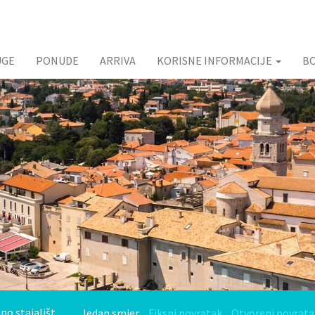
UGE
PONUDE
ARRIVA
KORISNE INFORMACIJE
B
Jedan smjer
Fiksni povratak
Otvoreni povrata