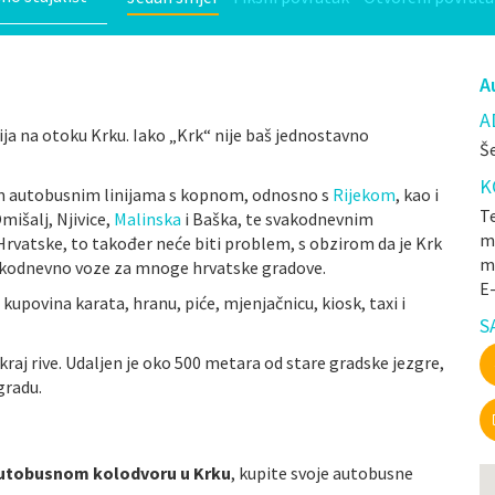
A
A
cija na otoku Krku. Iako „Krk“ nije baš jednostavno
Še
K
im autobusnim linijama s kopnom, odnosno s
Rijekom
, kao i
Te
mišalj, Njivice,
Malinska
i Baška, te svakodnevnim
mr
 Hrvatske, to također neće biti problem, s obzirom da je Krk
m
vakodnevno voze za mnoge hrvatske gradove.
E
kupovina karata, hranu, piće, mjenjačnicu, kiosk, taxi i
S
 kraj rive. Udaljen je oko 500 metara od stare gradske jezgre,
gradu.
utobusnom kolodvoru u Krku
, kupite svoje autobusne