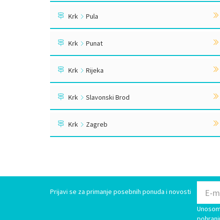
Krk
Pula
Krk
Punat
Krk
Rijeka
Krk
Slavonski Brod
Krk
Zagreb
Prijavi se za primanje posebnih ponuda i novosti
Unosom 
pohranj