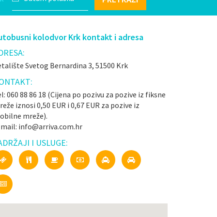
utobusni kolodvor Krk kontakt i adresa
DRESA:
talište Svetog Bernardina 3, 51500 Krk
ONTAKT:
l: 060 88 86 18 (Cijena po pozivu za pozive iz fiksne
eže iznosi 0,50 EUR i 0,67 EUR za pozive iz
obilne mreže).
-mail: info@arriva.com.hr
ADRŽAJI I USLUGE: