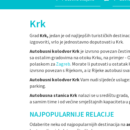
Krk
Grad
Krk,
jedan je od najljepših turističkih destina
izgovoriti, vrlo je jednostavno doputovati u Krk.
Autobusni kolodvor Krk
je izvrsno povezan čest
sa ostalim gradovima na otoku Krku, na primjer - O
polaskom za
Zagreb
. Morate li putovati u ostatak
izvrsno povezan s Rijekom, a iz Rijeke autobusi s
Autobusni kolodvor Krk
Vam nudi sljedeće usluge: 
parking.
Autobusna stanica Krk
nalazi se u središtu grada,
a samim time i od većine smještajnih kapaciteta u 
NAJPOPULARNIJE RELACIJE
Odaberite neku od najpopularnijih destinacija na
a