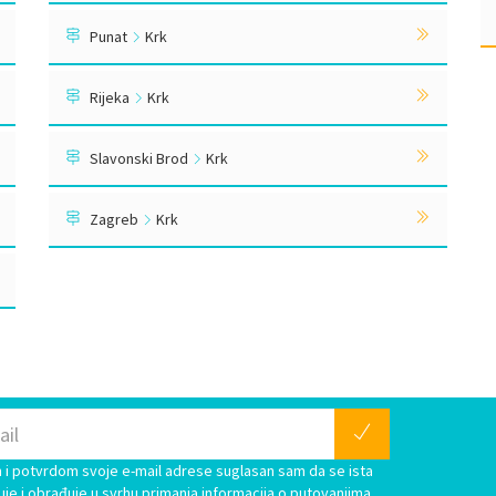
Punat
Krk
Rijeka
Krk
Slavonski Brod
Krk
Zagreb
Krk
i potvrdom svoje e-mail adrese suglasan sam da se ista
uje i obrađuje u svrhu primanja informacija o putovanjima.