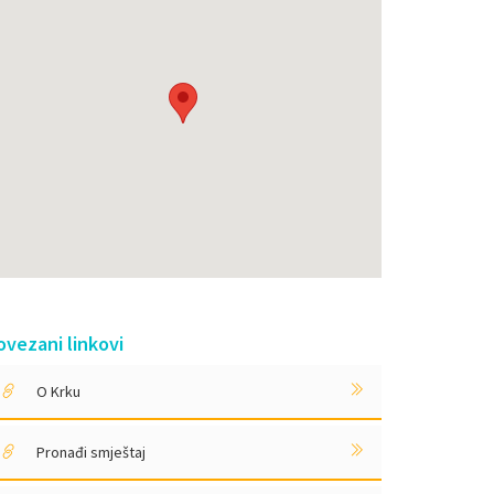
ovezani linkovi
O Krku
Pronađi smještaj