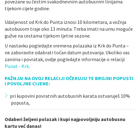
povezane su čestim svakodnevnim autobusnim linijama
tijekom cijele godine.
Udaljenost od Krk do Punta iznosi 10 kilometara, a vožnja
autobusom traje oko 13 minuta. Treba imati na umu moguće
gužve na cestama tijekom ljetne sezone.
U nastavku pogledajte vremena polazaka iz Krk do Punta –
ne zaboravite odabrati točan datum putovanja. Ukoliko vas
zanima i povratak, ovdje pogledajte informacije o relaciji
Punat - Krk
.
PAŽNJA! NA OVOJ RELACIJI OČEKUJU TE BROJNI POPUSTI
I POVOLJNE CIJENE:
pri kupovini povratnih autobusnih karata ostvaruješ 10%
popusta,
Odaberi željeni polazak i kupi najpovoljniju autobusnu
kartu već danas!