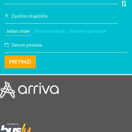
Jedan smjer
Fiksni povratak
Otvoreni povratak
PRETRAŽI