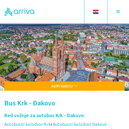
Toggle
Toggle
language
navigat
KUPI KARTU
Bus Krk - Đakovo
Red vožnje za autobus Krk - Đakovo
Autobusni kolodvor Krk
i
Autobusni kolodvor Đakovo