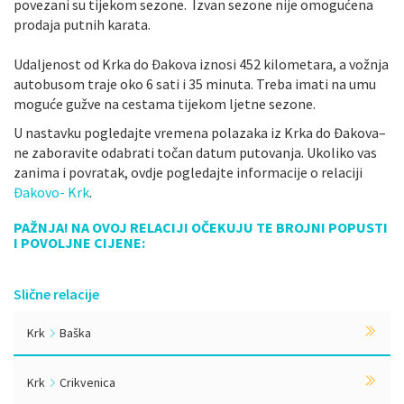
povezani su tijekom sezone. Izvan sezone nije omogućena
prodaja putnih karata.
Udaljenost od Krka do Đakova iznosi 452 kilometara, a vožnja
autobusom traje oko 6 sati i 35 minuta. Treba imati na umu
moguće gužve na cestama tijekom ljetne sezone.
U nastavku pogledajte vremena polazaka iz Krka do Đakova–
ne zaboravite odabrati točan datum putovanja. Ukoliko vas
zanima i povratak, ovdje pogledajte informacije o relaciji
Đakovo- Krk
.
PAŽNJA! NA OVOJ RELACIJI OČEKUJU TE BROJNI POPUSTI
I POVOLJNE CIJENE:
Slične relacije
Krk
Baška
Krk
Crikvenica