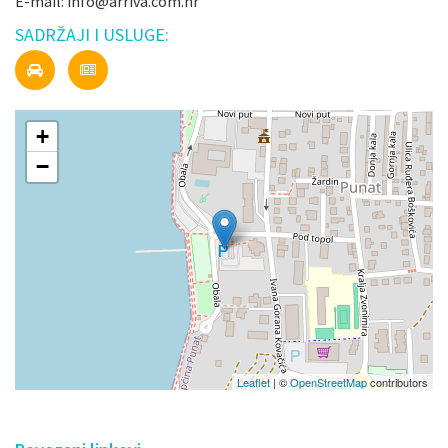
E-mail: info@arriva.com.hr
SADRŽAJI I USLUGE:
+
−
Leaflet
| ©
OpenStreetMap
contributors