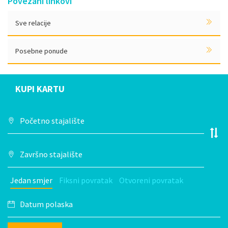
Povezani linkovi
Sve relacije
Posebne ponude
KUPI KARTU
Jedan smjer
Fiksni povratak
Otvoreni povratak