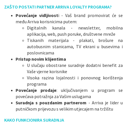
ZAŠTO POSTATI PARTNER ARRIVA LOYALTY PROGRAMA?
Povećanje vidljivost
i - Vaš brand promovirat će se
među Arriva korisnicima putem:
Digitalnih kanala - newsletter, mobilna
aplikacija, web, push poruke, društvene mreže
Tiskanih materijala - plakati, brošure na
autobusnim stanicama, TV ekrani u busevima i
poslovnicama
Pristup novim klijentima
U slučaju obostrane suradnje dodatni benefit za
Vaše vjerne korisnike
Visoka razina lojalnosti i ponovnog korištenja
programa
Povećanje prodaje
: uključivanjem u program se
povećava potražnja za Vašim uslugama
Suradnja s pouzdanim partnerom
- Arriva je lider u
putničkom prijevozu s velikim utjecajem na tržištu
KAKO FUNKCIONIRA SURADNJA