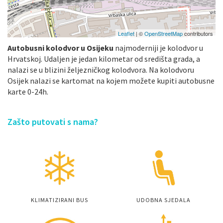
Leaflet
| ©
OpenStreetMap
contributors
Autobusni kolodvor u Osijeku
najmoderniji je kolodvor u
Hrvatskoj. Udaljen je jedan kilometar od središta grada, a
nalazi se u blizini željezničkog kolodvora. Na kolodvoru
Osijek nalazi se kartomat na kojem možete kupiti autobusne
karte 0-24h.
Zašto putovati s nama?
KLIMATIZIRANI BUS
UDOBNA SJEDALA