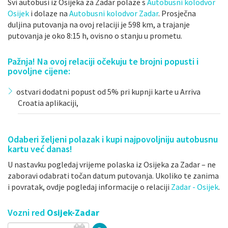
Svi autobusi iz Osijeka za Zadar polaze s
Autobusni kolodvor
Osijek
i dolaze na
Autobusni kolodvor Zadar
. Prosječna
duljina putovanja na ovoj relaciji je 598 km, a trajanje
putovanja je oko 8:15 h, ovisno o stanju u prometu.
Pažnja! Na ovoj relaciji očekuju te brojni popusti i
povoljne cijene:
ostvari dodatni popust od 5% pri kupnji karte u Arriva
Croatia aplikaciji,
Odaberi željeni polazak i kupi najpovoljniju autobusnu
kartu već danas!
U nastavku pogledaj vrijeme polaska iz Osijeka za Zadar – ne
zaboravi odabrati točan datum putovanja. Ukoliko te zanima
i povratak, ovdje pogledaj informacije o relaciji
Zadar - Osijek
.
Vozni red
Osijek-Zadar