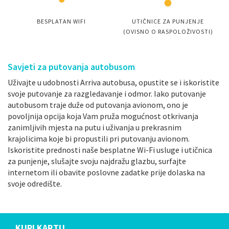
BESPLATAN WIFI
UTIČNICE ZA PUNJENJE
(OVISNO O RASPOLOŽIVOSTI)
Savjeti za putovanja autobusom
Uživajte u udobnosti Arriva autobusa, opustite se i iskoristite
svoje putovanje za razgledavanje i odmor. Iako putovanje
autobusom traje duže od putovanja avionom, ono je
povoljnija opcija koja Vam pruža mogućnost otkrivanja
zanimljivih mjesta na putu i uživanja u prekrasnim
krajolicima koje bi propustili pri putovanju avionom.
Iskoristite prednosti naše besplatne Wi-Fi usluge i utičnica
za punjenje, slušajte svoju najdražu glazbu, surfajte
internetom ili obavite poslovne zadatke prije dolaska na
svoje odredište.
KUPI KARTU