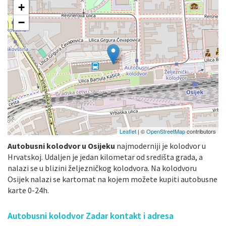
+
−
Leaflet
| ©
OpenStreetMap
contributors
Autobusni kolodvor u Osijeku
najmoderniji je kolodvor u
Hrvatskoj. Udaljen je jedan kilometar od središta grada, a
nalazi se u blizini željezničkog kolodvora. Na kolodvoru
Osijek nalazi se kartomat na kojem možete kupiti autobusne
karte 0-24h.
Autobusni kolodvor Zadar kontakt i adresa