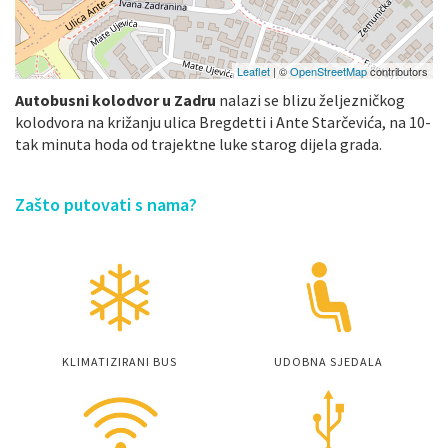
Leaflet
| ©
OpenStreetMap
contributors
Autobusni kolodvor u Zadru
nalazi se blizu željezničkog
kolodvora na križanju ulica Bregdetti i Ante Starčevića, na 10-
tak minuta hoda od trajektne luke starog dijela grada.
Zašto putovati s nama?
KLIMATIZIRANI BUS
UDOBNA SJEDALA