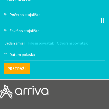
Jedan smjer
Fiksni povratak
Otvoreni povratak
PRETRAŽI