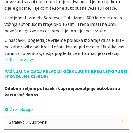
povezani su autobusnom linijom dva puta tjedno tijekom
cijele godine. Tijekom sezone autobusne veze su i češće.
Udaljenost između Sarajeva i Pule iznosi 680 kilometara, a
vožnja autobusom traje oko 16 sati. Treba imati na umu
povećane gužve na cestama tijekom ljetne sezone.
U nastavku pogledajte vrijeme polaska iz Sarajeva za Pulu –
ne zaboravite odabrati točan datum putovanja. Ukoliko vas
zanima i povratak, ovdje pogledajte informacije o relaciji
Pula - Sarajevo
.
PAŽNJA! NA OVOJ RELACIJI OČEKUJU TE BROJNI POPUSTI
I POVOLJNE CIJENE:
Odaberi željeni polazak i kupi najpovoljniju autobusnu
kartu već danas!
Slične relacije
Sarajevo
Dubrovnik