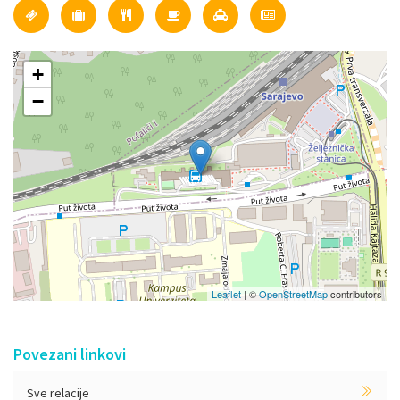
+
−
Leaflet
| ©
OpenStreetMap
contributors
Povezani linkovi
Sve relacije