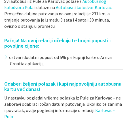
Svi autobusi iz Pule za Karlovac polaze s
Autobusnog
kolodvora Pula
i dolaze na
Autobusni kolodvor Karlovac
.
Prosječna duljina putovanja na ovoj relaciji je 231 km, a
trajanje putovanja je između 3 sata i 4 sata i 30 minuta,
ovisno o stanju u prometu.
Pažnja! Na ovoj relaciji očekuju te brojni popusti i
povoljne cijene:
ostvari dodatni popust od 5% pri kupnji karte u Arriva
Croatia aplikaciji,
Odaberi željeni polazak i kupi najpovoljniju autobusnu
kartu već danas!
U nastavku pogledaj vrijeme polaska iz Pule za Karlovac – ne
zaboravi odabrati točan datum putovanja. Ukoliko te zanima
i povratak, ovdje pogledaj informacije o relaciji
Karlovac -
Pula
.