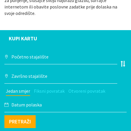
za punjenje, slušajte svoju najdražu glazbu, surfajte
internetom ili obavite poslovne zadatke prije dolaska na
svoje odredište.
KUPI KARTU
Jedan smjer
Fiksni povratak
Otvoreni povratak
PRETRAŽI