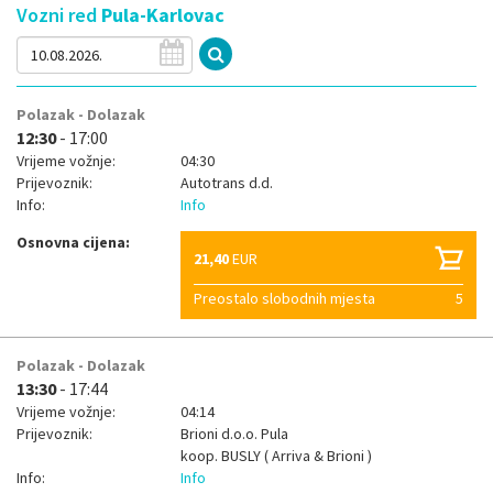
Vozni red
Pula-Karlovac
Polazak - Dolazak
12:30
- 17:00
Vrijeme vožnje:
04:30
Prijevoznik:
Autotrans d.d.
Info:
Info
Osnovna cijena:
21,40
EUR
Preostalo slobodnih mjesta
5
Polazak - Dolazak
13:30
- 17:44
Vrijeme vožnje:
04:14
Prijevoznik:
Brioni d.o.o. Pula
koop.
BUSLY ( Arriva & Brioni )
Info:
Info