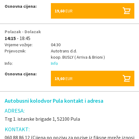
Osnovna cijena:
19,60
EUR
Polazak - Dolazak
14:15
- 18:45
Vrijeme vožnje:
04:30
Prijevoznik:
Autotrans d.d.
koop.
BUSLY ( Arriva & Brioni )
Info:
Info
Osnovna cijena:
19,60
EUR
Autobusni kolodvor Pula kontakt i adresa
ADRESA:
Trg 1. istarske brigade 1, 52100 Pula
KONTAKT:
060 88 86 12 (Cijena po pozivu za pozive iz fiksne mreže iznosi