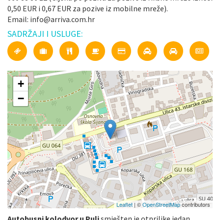
0,50 EUR i 0,67 EUR za pozive iz mobilne mreže).
Email: info@arriva.com.hr
SADRŽAJI I USLUGE:
+
−
Leaflet
| ©
OpenStreetMap
contributors
Autobusni kolodvor u Puli
smješten je otprilike jedan