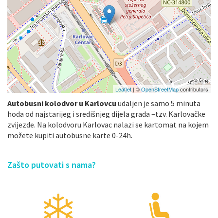
Leaflet
| ©
OpenStreetMap
contributors
Autobusni kolodvor u Karlovcu
udaljen je samo 5 minuta
hoda od najstarijeg i središnjeg dijela grada –tzv. Karlovačke
zvijezde. Na kolodvoru Karlovac nalazi se kartomat na kojem
možete kupiti autobusne karte 0-24h.
Zašto putovati s nama?