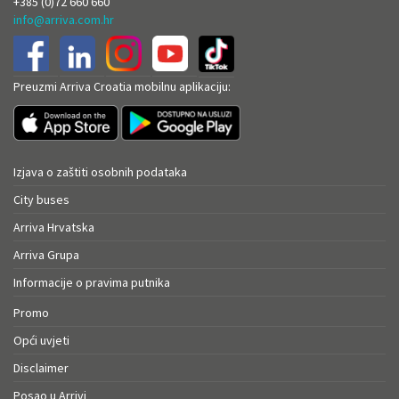
+385 (0)72 660 660
info@arriva.com.hr
Preuzmi Arriva Croatia mobilnu aplikaciju:
Izjava o zaštiti osobnih podataka
City buses
Arriva Hrvatska
Arriva Grupa
Informacije o pravima putnika
Promo
Opći uvjeti
Disclaimer
Posao u Arrivi