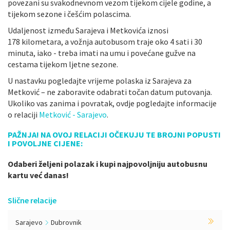
povezani su svakodnevnom vezom tijekom cijele godine, a
tijekom sezone i češćim polascima.
Udaljenost između Sarajeva i Metkovića iznosi
178 kilometara, a vožnja autobusom traje oko 4 sati i 30
minuta, iako - treba imati na umu i povećane gužve na
cestama tijekom ljetne sezone.
U nastavku pogledajte vrijeme polaska iz Sarajeva za
Metković – ne zaboravite odabrati točan datum putovanja.
Ukoliko vas zanima i povratak, ovdje pogledajte informacije
o relaciji
Metković - Sarajevo
.
PAŽNJA! NA OVOJ RELACIJI OČEKUJU TE BROJNI POPUSTI
I POVOLJNE CIJENE:
Odaberi željeni polazak i kupi najpovoljniju autobusnu
kartu već danas!
Slične relacije
Sarajevo
Dubrovnik