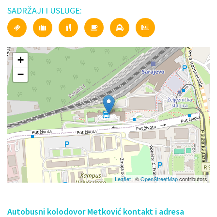
SADRŽAJI I USLUGE:
+
−
Leaflet
| ©
OpenStreetMap
contributors
Autobusni kolodovor Metković kontakt i adresa