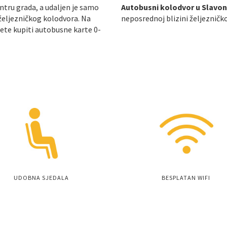
tru grada, a udaljen je samo
Autobusni kolodvor u Slav
 željezničkog kolodvora. Na
neposrednoj blizini željezničk
ete kupiti autobusne karte 0-
UDOBNA SJEDALA
BESPLATAN WIFI