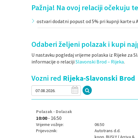
Pažnja! Na ovoj relaciji očekuju te
ostvari dodatni popust od 5% pri kupnji karte u Ar
Odaberi željeni polazak i kupi n
U nastavku pogledaj vrijeme polaska iz Rijeke za S
informacije o relaciji
Slavonski Brod – Rijeka
.
Vozni red
Rijeka-Slavonski Brod
Polazak - Dolazak
10:00
- 16:50
Vrijeme vožnje:
06:50
Prijevoznik:
Autotrans d.d.
koop.
BUSLY ( Arriva &