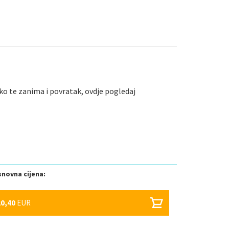
ko te zanima i povratak, ovdje pogledaj
novna cijena:
20,40
EUR