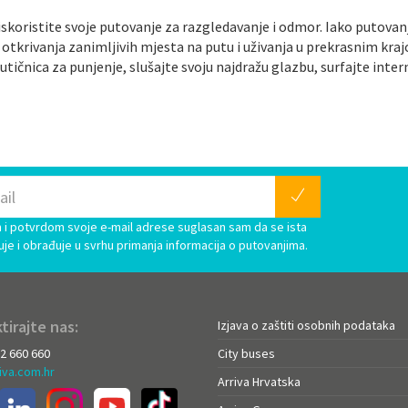
i iskoristite svoje putovanje za razgledavanje i odmor. Iako puto
otkrivanja zanimljivih mjesta na putu i uživanja u prekrasnim kraj
 utičnica za punjenje, slušajte svoju najdražu glazbu, surfajte int
i potvrdom svoje e-mail adrese suglasan sam da se ista
uje i obrađuje u svrhu primanja informacija o putovanjima.
tirajte nas:
Izjava o zaštiti osobnih podataka
72 660 660
City buses
iva.com.hr
Arriva Hrvatska