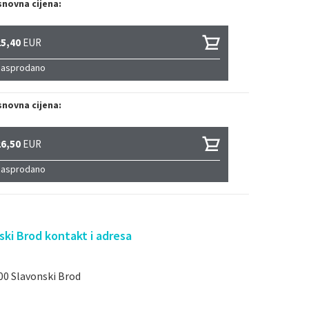
novna cijena:
25,40
EUR
Rasprodano
novna cijena:
26,50
EUR
Rasprodano
ki Brod kontakt i adresa
00 Slavonski Brod