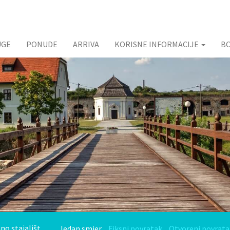
UGE
PONUDE
ARRIVA
KORISNE INFORMACIJE
B
Jedan smjer
Fiksni povratak
Otvoreni povrata