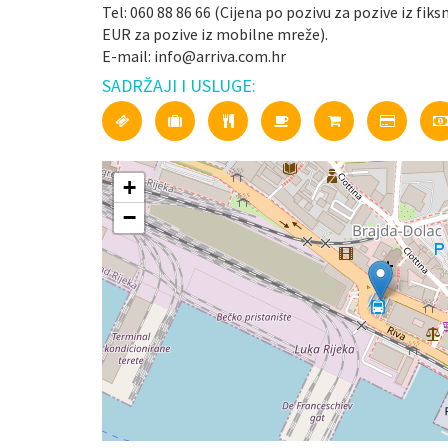
Tel: 060 88 86 66 (Cijena po pozivu za pozive iz fiks
EUR za pozive iz mobilne mreže).
E-mail: info@arriva.com.hr
SADRŽAJI I USLUGE:
+
−