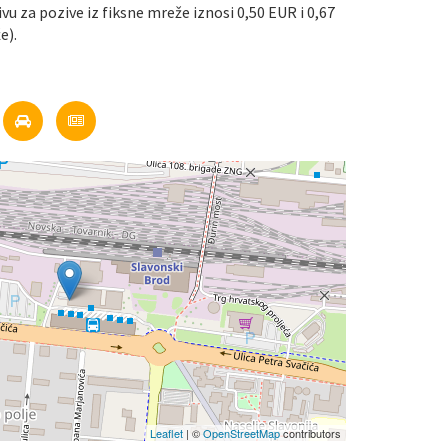
ivu za pozive iz fiksne mreže iznosi 0,50 EUR i 0,67
e).
Leaflet
| ©
OpenStreetMap
contributors