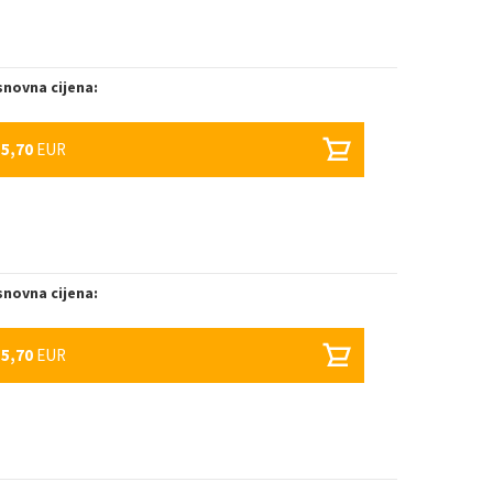
novna cijena:
35,70
EUR
novna cijena:
35,70
EUR