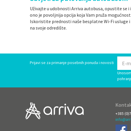
Uživajte u udobnosti Arriva autobusa, opustite se 
ono je povoljnija opcija koja Vam pruža mogućnost 
Iskoristite prednosti naše besplatne Wi-Fi usluge i
na svoje odredište.
Prijavi se za primanje posebnih ponuda i novosti
Unosom 
pohranj
Kontak
+385 (0)
info@arr