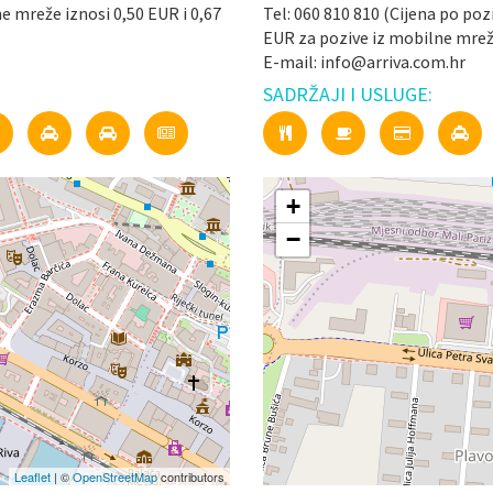
ne mreže iznosi 0,50 EUR i 0,67
Tel: 060 810 810 (Cijena po poz
EUR za pozive iz mobilne mrež
E-mail: info@arriva.com.hr
SADRŽAJI I USLUGE:
+
−
Leaflet
| ©
OpenStreetMap
contributors