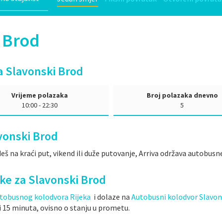
i Brod
za Slavonski Brod
Vrijeme polazaka
Broj polazaka dnevno
10:00 - 22:30
5
vonski Brod
eš na kraći put, vikend ili duže putovanje, Arriva održava autobusn
jeke za Slavonski Brod
tobusnog kolodvora Rijeka
i dolaze na
Autobusni kolodvor Slavon
i i 15 minuta, ovisno o stanju u prometu.