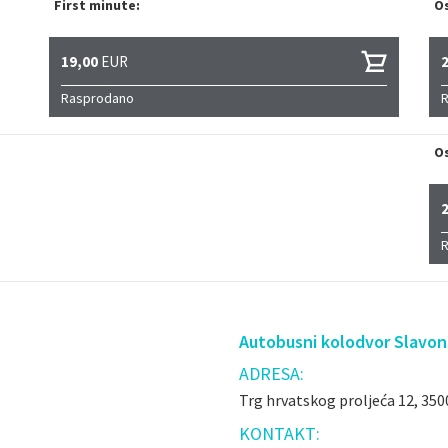
First minute:
Os
19,00
EUR
Rasprodano
Os
Autobusni kolodvor Slavons
ADRESA:
Trg hrvatskog proljeća 12, 350
KONTAKT: