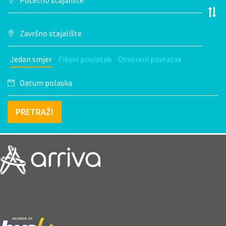
Jedan smjer
Fiksni povratak
Otvoreni povratak
PRETRAŽI