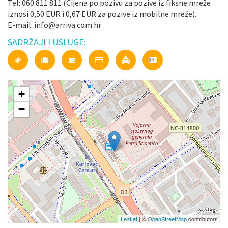
Tel: 060 811 811 (Cijena po pozivu za pozive iz fiksne mreže
iznosi 0,50 EUR i 0,67 EUR za pozive iz mobilne mreže).
E-mail: info@arriva.com.hr
SADRŽAJI I USLUGE:
+
−
Leaflet
| ©
OpenStreetMap
contributors