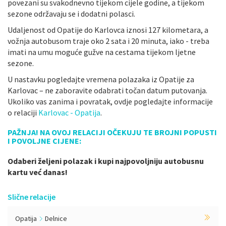
povezani su svakodnevno tijekom cijele godine, a tijekom
sezone održavaju se i dodatni polasci.
Udaljenost od Opatije do Karlovca iznosi 127 kilometara, a
vožnja autobusom traje oko 2 sata i 20 minuta, iako - treba
imati na umu moguće gužve na cestama tijekom ljetne
sezone.
U nastavku pogledajte vremena polazaka iz Opatije za
Karlovac – ne zaboravite odabrati točan datum putovanja.
Ukoliko vas zanima i povratak, ovdje pogledajte informacije
o relaciji
Karlovac - Opatija
.
PAŽNJA! NA OVOJ RELACIJI OČEKUJU TE BROJNI POPUSTI
I POVOLJNE CIJENE:
Odaberi željeni polazak i kupi najpovoljniju autobusnu
kartu već danas!
Slične relacije
Opatija
Delnice