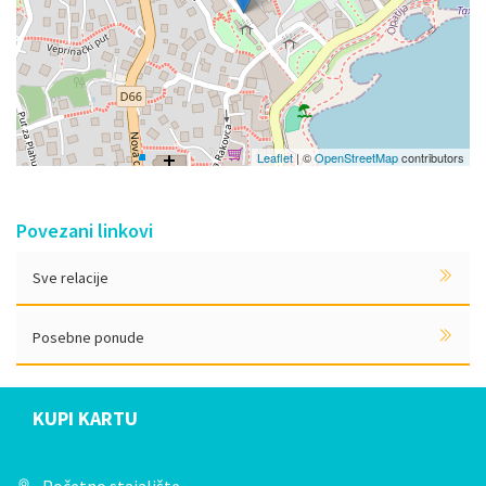
Leaflet
| ©
OpenStreetMap
contributors
Povezani linkovi
Sve relacije
Posebne ponude
KUPI KARTU