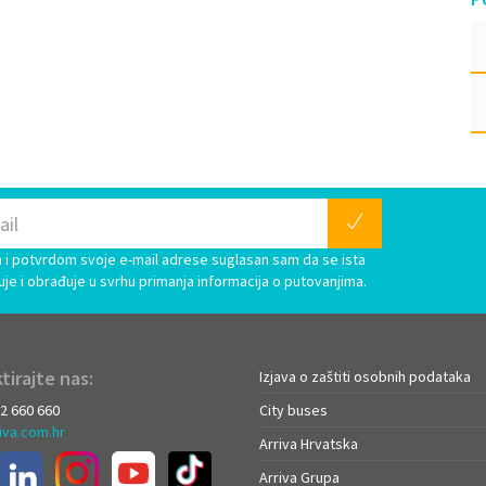
i potvrdom svoje e-mail adrese suglasan sam da se ista
uje i obrađuje u svrhu primanja informacija o putovanjima.
tirajte nas:
Izjava o zaštiti osobnih podataka
72 660 660
City buses
iva.com.hr
Arriva Hrvatska
Arriva Grupa