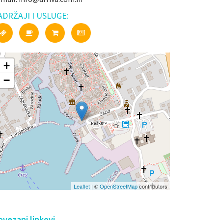
ADRŽAJI I USLUGE:
+
−
Leaflet
| ©
OpenStreetMap
contributors
ovezani linkovi