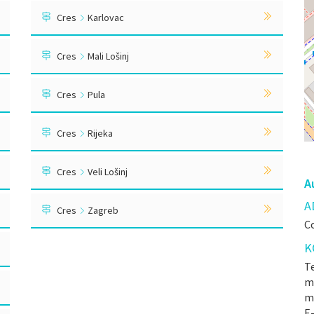
Cres
Karlovac
Cres
Mali Lošinj
Cres
Pula
Cres
Rijeka
Cres
Veli Lošinj
A
A
Cres
Zagreb
Co
K
Te
mr
m
E