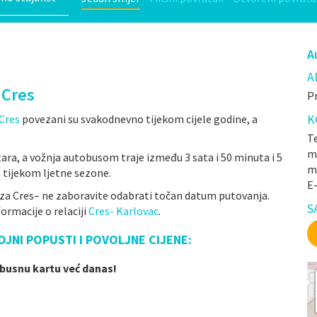
A
A
 Cres
Pr
K
Cres
povezani su svakodnevno tijekom cijele godine, a
Te
mr
ara, a vožnja autobusom traje između 3 sata i 50 minuta i 5
m
 tijekom ljetne sezone.
E
 za Cres– ne zaboravite odabrati točan datum putovanja.
S
ormacije o relaciji
Cres- Karlovac
.
OJNI POPUSTI I POVOLJNE CIJENE:
obusnu kartu već danas!