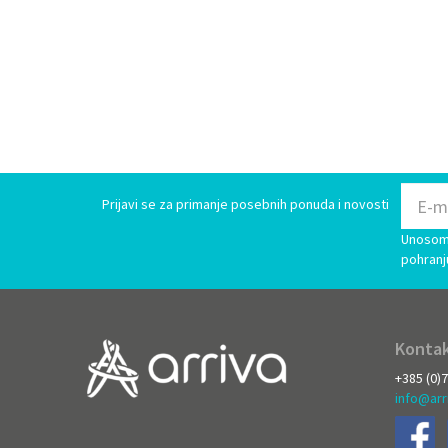
Prijavi se za primanje posebnih ponuda i novosti
Unosom 
pohranj
Kontak
+385 (0)
info@arr