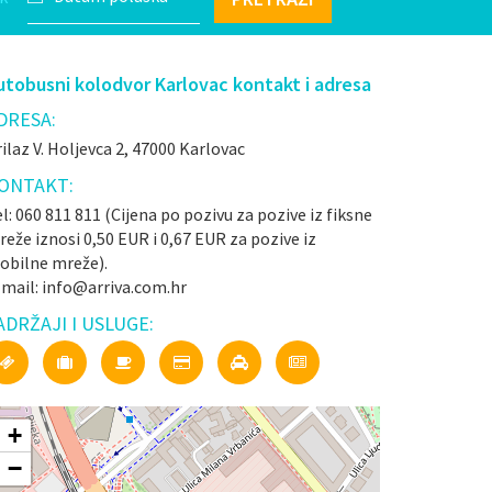
utobusni kolodvor Karlovac kontakt i adresa
DRESA:
ilaz V. Holjevca 2, 47000 Karlovac
ONTAKT:
l: 060 811 811 (Cijena po pozivu za pozive iz fiksne
eže iznosi 0,50 EUR i 0,67 EUR za pozive iz
obilne mreže).
-mail: info@arriva.com.hr
ADRŽAJI I USLUGE:
+
−