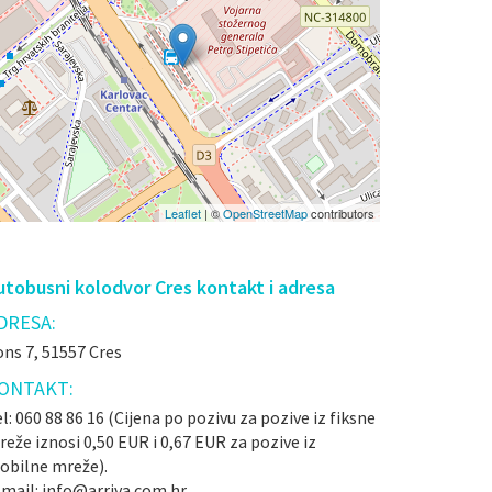
Leaflet
| ©
OpenStreetMap
contributors
utobusni kolodvor Cres kontakt i adresa
DRESA:
ns 7, 51557 Cres
ONTAKT:
l: 060 88 86 16 (Cijena po pozivu za pozive iz fiksne
eže iznosi 0,50 EUR i 0,67 EUR za pozive iz
obilne mreže).
-mail: info@arriva.com.hr