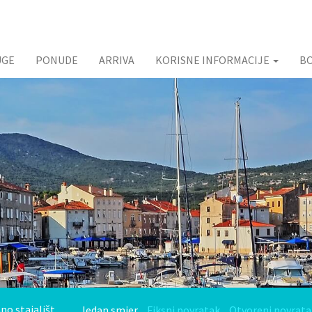
UGE
PONUDE
ARRIVA
KORISNE INFORMACIJE
B
Jedan smjer
Fiksni povratak
Otvoreni povrata