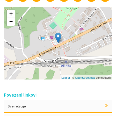
+
−
Leaflet
| ©
OpenStreetMap
contributors
Povezani linkovi
Sve relacije