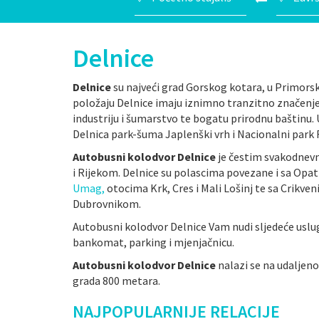
Delnice
Delnice
su najveći grad Gorskog kotara, u Primor
položaju Delnice imaju iznimno tranzitno značenje 
industriju i šumarstvo te bogatu prirodnu baštinu. 
Delnica park-šuma Japlenški vrh i Nacionalni park 
Autobusni kolodvor Delnice
je čestim svakodnev
i Rijekom. Delnice su polascima povezane i sa Opati
Umag,
otocima Krk, Cres i Mali Lošinj te sa Crikv
Dubrovnikom.
Autobusni kolodvor Delnice Vam nudi sljedeće uslug
bankomat, parking i mjenjačnicu.
Autobusni kolodvor Delnice
nalazi se na udaljeno
grada 800 metara.
NAJPOPULARNIJE RELACIJE