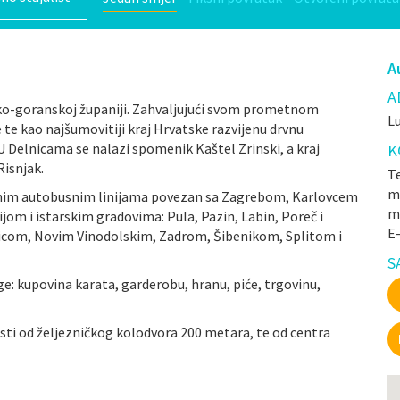
A
A
sko-goranskoj županiji. Zahvaljujući svom prometnom
Lu
te kao najšumovitiji kraj Hrvatske razvijenu drvnu
U Delnicama se nalazi spomenik Kaštel Zrinski, a kraj
K
Risnjak.
Te
mr
nim autobusnim linijama povezan sa Zagrebom, Karlovcem
m
jom i istarskim gradovima: Pula, Pazin, Labin, Poreč i
E
enicom, Novim Vinodolskim, Zadrom, Šibenikom, Splitom i
S
e: kupovina karata, garderobu, hranu, piće, trgovinu,
sti od željezničkog kolodvora 200 metara, te od centra