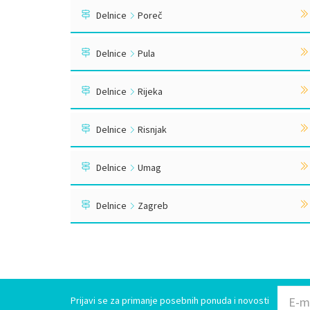
Delnice
Poreč
Delnice
Pula
Delnice
Rijeka
Delnice
Risnjak
Delnice
Umag
Delnice
Zagreb
Prijavi se za primanje posebnih ponuda i novosti