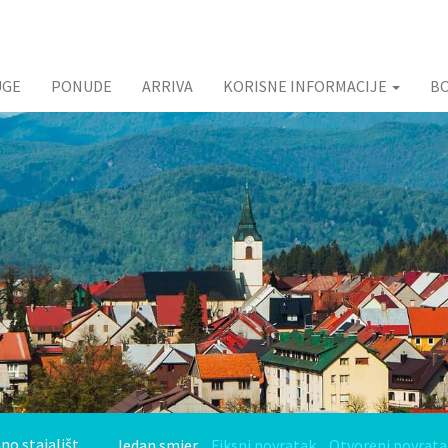
UGE
PONUDE
ARRIVA
KORISNE INFORMACIJE
B
Jedan smjer
Fiksni povratak
Otvoreni povrata