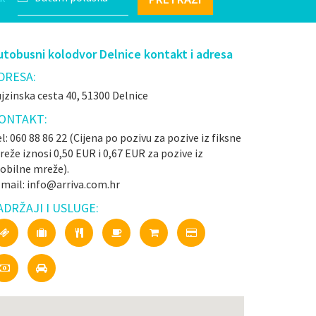
utobusni kolodvor Delnice kontakt i adresa
DRESA:
jzinska cesta 40, 51300 Delnice
ONTAKT:
l: 060 88 86 22 (Cijena po pozivu za pozive iz fiksne
eže iznosi 0,50 EUR i 0,67 EUR za pozive iz
obilne mreže).
-mail: info@arriva.com.hr
ADRŽAJI I USLUGE: