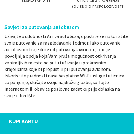
BESPLATAN WIFI
UTIČNICE ZA PUNJENJE
(OVISNO O RASPOLOŽIVOSTI)
Savjeti za putovanja autobusom
Uživajte u udobnosti Arriva autobusa, opustite se i iskoristite
svoje putovanje za razgledavanje i odmor. Iako putovanje
autobusom traje duže od putovanja avionom, ono je
povoljnija opcija koja Vam pruža mogućnost otkrivanja
zanimljivih mjesta na putu i uživanja u prekrasnim
krajolicima koje bi propustili pri putovanju avionom.
Iskoristite prednosti naše besplatne Wi-Fi usluge i utičnica
za punjenje, slušajte svoju najdražu glazbu, surfajte
internetom ili obavite poslovne zadatke prije dolaska na
svoje odredište.
KUPI KARTU