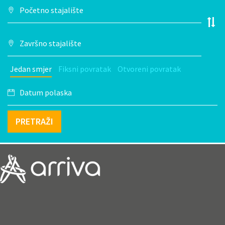
Jedan smjer
Fiksni povratak
Otvoreni povratak
PRETRAŽI