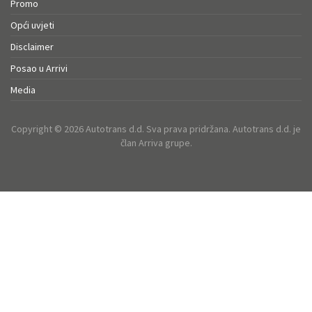
Promo
Opći uvjeti
Disclaimer
Posao u Arrivi
Media
Copyright © 2026 Autotrans d.d. Sva prava pridržana. Autotrans d.d. je
član Arriva grupe.