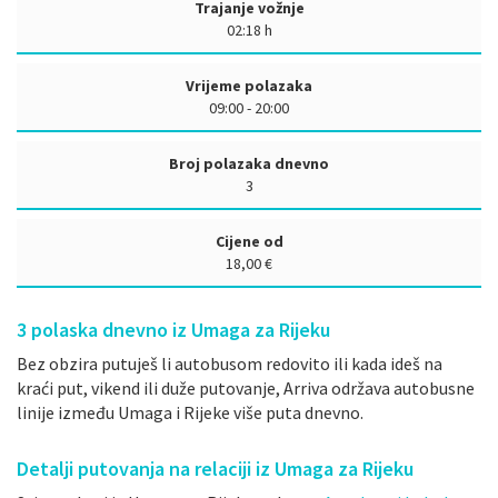
Trajanje vožnje
02:18 h
Vrijeme polazaka
09:00 - 20:00
Broj polazaka dnevno
3
Cijene od
18,00 €
3
polaska dnevno iz Umaga za Rijeku
Bez obzira putuješ li autobusom redovito ili kada ideš na
kraći put, vikend ili duže putovanje, Arriva održava autobusne
linije između Umaga i Rijeke više puta dnevno.
Detalji putovanja na relaciji iz Umaga za Rijeku