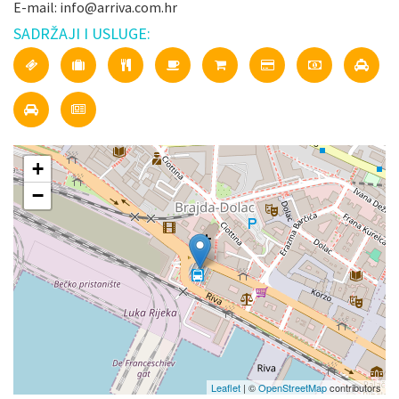
E-mail: info@arriva.com.hr
SADRŽAJI I USLUGE:
+
−
Leaflet
| ©
OpenStreetMap
contributors