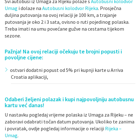
Svi autobusi iz Umaga za Rijeku polaze s
Autobusni kolodvor
Umag
i dolaze na
Autobusni kolodvor Rijeka
. Prosječna
duljina putovanja na ovoj relaciji je 100 km, a trajanje
putovanja je oko 2 i 3 sata, ovisno o ruti pojedinog polaska.
Treba imati na umu povećane gužve na cestama tijekom
sezone.
Pažnja! Na ovoj relaciji očekuju te brojni popusti i
povoljne cijene:
ostvari dodatni popust od 5% pri kupnji karte u Arriva
Croatia aplikaciji,
Odaberi željeni polazak i kupi najpovoljniju autobusnu
kartu već danas!
U nastavku pogledaj vrijeme polaska iz Umaga za Rijeku – ne
zaboravi odabrati točan datum putovanja. Ukoliko te zanima
i povratak, ovdje pogledaj informacije o relaciji
Rijeka –
Umag
.