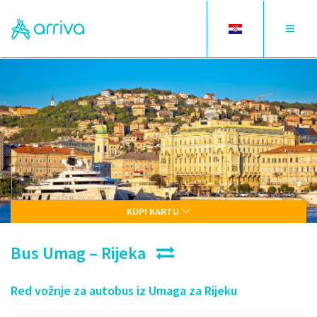
Toggle
Toggle
language
navigat
KUPI KARTU
Bus Umag – Rijeka
Red vožnje za autobus iz Umaga za Rijeku