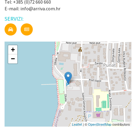
Tel: +385 (0)72 660 660
E-mail: info@arriva.com.hr
SERVIZI:
+
−
Leaflet
| ©
OpenStreetMap
contributors