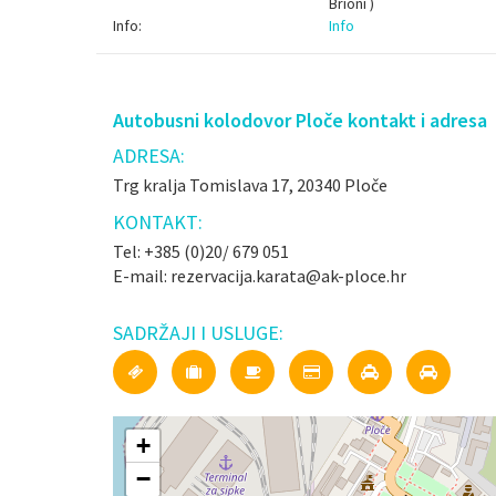
Brioni )
Info:
Info
Autobusni kolodovor Ploče kontakt i adresa
ADRESA:
Trg kralja Tomislava 17, 20340 Ploče
KONTAKT:
Tel: +385 (0)20/ 679 051
E-mail: rezervacija.karata@ak-ploce.hr
SADRŽAJI I USLUGE:
+
−