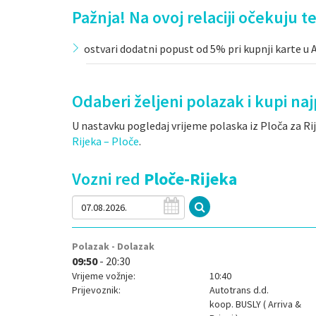
Pažnja! Na ovoj relaciji očekuju te
ostvari dodatni popust od 5% pri kupnji karte u Ar
Odaberi željeni polazak i kupi n
U nastavku pogledaj vrijeme polaska iz Ploča za Ri
Rijeka – Ploče
.
Vozni red
Ploče-Rijeka
Polazak - Dolazak
09:50
- 20:30
Vrijeme vožnje:
10:40
Prijevoznik:
Autotrans d.d.
koop.
BUSLY ( Arriva &