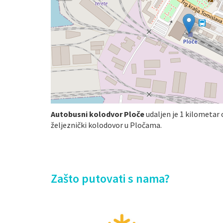
Autobusni kolodvor Ploče
udaljen je 1 kilometar 
željeznički kolodovor u Pločama.
Zašto putovati s nama?