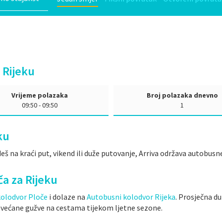
 Rijeku
Vrijeme polazaka
Broj polazaka dnevno
09:50 - 09:50
1
ku
eš na kraći put, vikend ili duže putovanje, Arriva održava autobusne
oča za Rijeku
kolodvor Ploče
i dolaze na
Autobusni kolodvor Rijeka
. Prosječna du
povećane gužve na cestama tijekom ljetne sezone.