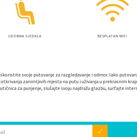
UDOBNA SJEDALA
BESPLATAN WIFI
i iskoristite svoje putovanje za razgledavanje i odmor. Iako puto
otkrivanja zanimljivih mjesta na putu i uživanja u prekrasnim kraj
 utičnica za punjenje, slušajte svoju najdražu glazbu, surfajte int