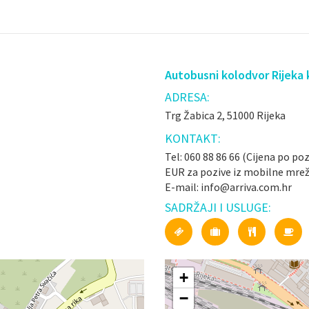
Autobusni kolodvor Rijeka 
ADRESA:
Trg Žabica 2, 51000 Rijeka
KONTAKT:
Tel: 060 88 86 66 (Cijena po poz
EUR za pozive iz mobilne mrež
E-mail: info@arriva.com.hr
SADRŽAJI I USLUGE:
+
−