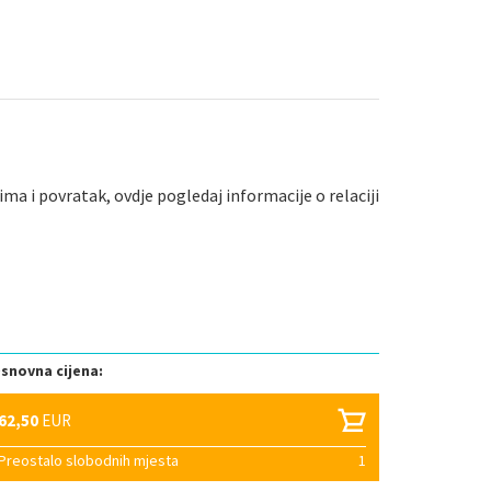
a i povratak, ovdje pogledaj informacije o relaciji
snovna cijena:
62,50
EUR
Preostalo slobodnih mjesta
1