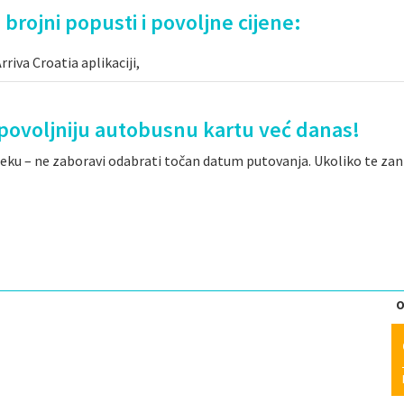
 brojni popusti i povoljne cijene:
riva Croatia aplikaciji,
ajpovoljniju autobusnu kartu već danas!
jeku – ne zaboravi odabrati točan datum putovanja. Ukoliko te zanim
O