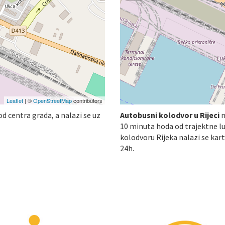
Leaflet
| ©
OpenStreetMap
contributors
od centra grada, a nalazi se uz
Autobusni kolodvor u Rijeci
n
10 minuta hoda od trajektne lu
kolodvoru Rijeka nalazi se ka
24h.