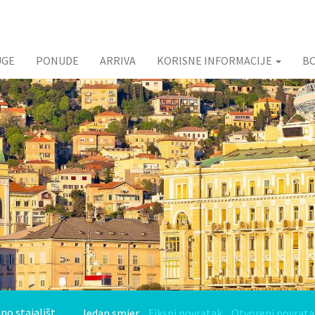
UGE
PONUDE
ARRIVA
KORISNE INFORMACIJE
B
Jedan smjer
Fiksni povratak
Otvoreni povrata