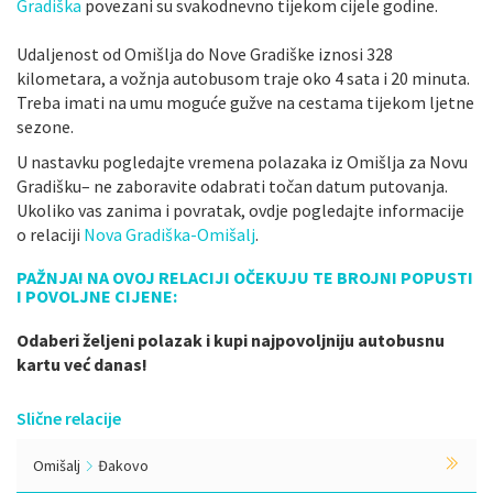
Gradiška
povezani su svakodnevno tijekom cijele godine.
Udaljenost od Omišlja do Nove Gradiške iznosi 328
kilometara, a vožnja autobusom traje oko 4 sata i 20 minuta.
Treba imati na umu moguće gužve na cestama tijekom ljetne
sezone.
U nastavku pogledajte vremena polazaka iz Omišlja za Novu
Gradišku– ne zaboravite odabrati točan datum putovanja.
Ukoliko vas zanima i povratak, ovdje pogledajte informacije
o relaciji
Nova Gradiška-Omišalj
.
PAŽNJA! NA OVOJ RELACIJI OČEKUJU TE BROJNI POPUSTI
I POVOLJNE CIJENE:
Odaberi željeni polazak i kupi najpovoljniju autobusnu
kartu već danas!
Slične relacije
Omišalj
Đakovo