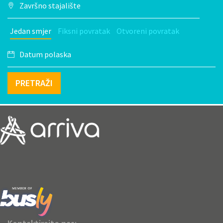
Jedan smjer
Fiksni povratak
Otvoreni povratak
PRETRAŽI