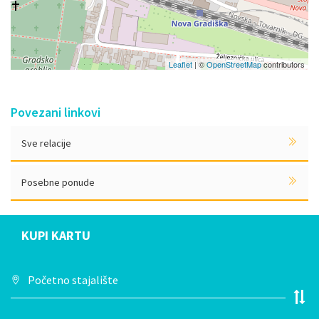
Leaflet
| ©
OpenStreetMap
contributors
Povezani linkovi
Sve relacije
Posebne ponude
KUPI KARTU