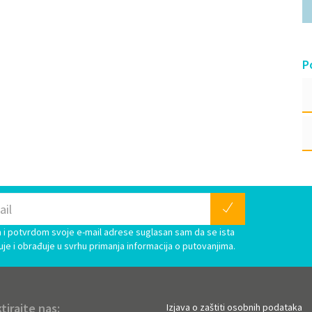
P
i potvrdom svoje e-mail adrese suglasan sam da se ista
uje i obrađuje u svrhu primanja informacija o putovanjima.
tirajte nas:
Izjava o zaštiti osobnih podataka