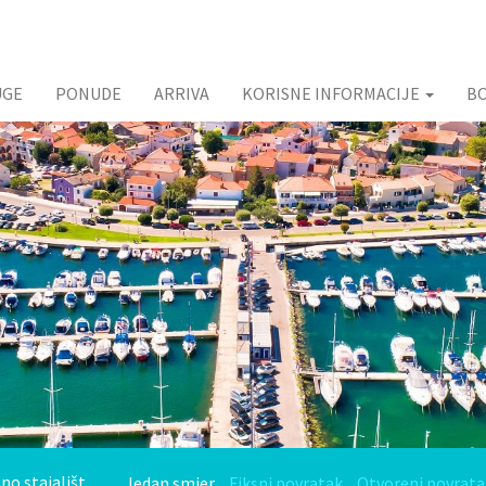
UGE
PONUDE
ARRIVA
KORISNE INFORMACIJE
B
Jedan smjer
Fiksni povratak
Otvoreni povrata