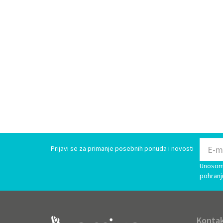
Prijavi se za primanje posebnih ponuda i novosti
Unosom 
pohranj
Kontak