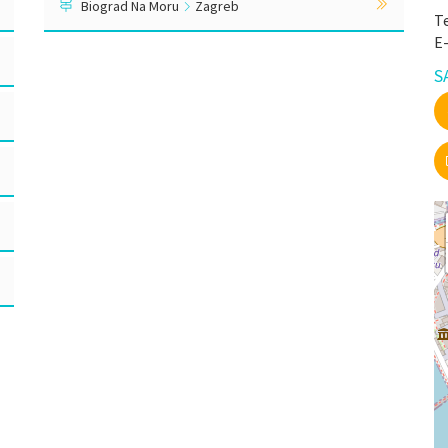
Biograd Na Moru
Zagreb
Te
E
S