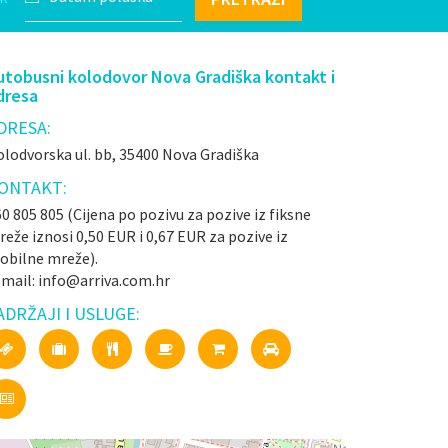
utobusni kolodovor Nova Gradiška kontakt i
dresa
DRESA:
lodvorska ul. bb, 35400 Nova Gradiška
ONTAKT:
0 805 805 (Cijena po pozivu za pozive iz fiksne
eže iznosi 0,50 EUR i 0,67 EUR za pozive iz
obilne mreže).
-mail: info@arriva.com.hr
ADRŽAJI I USLUGE: