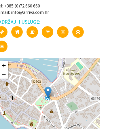
l: +385 (0)72 660 660
-mail: info@arriva.com.hr
ADRŽAJI I USLUGE:
+
−