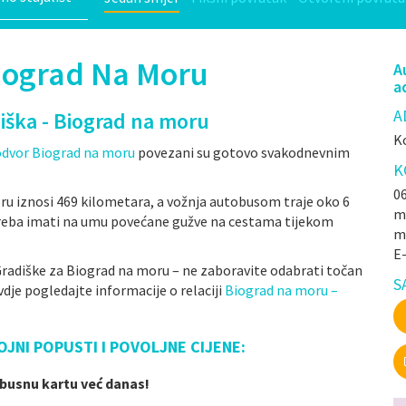
iograd Na Moru
A
a
A
iška - Biograd na moru
Ko
odvor Biograd na moru
povezani su gotovo svakodnevnim
K
06
u iznosi 469 kilometara, a vožnja autobusom traje oko 6
mr
. Treba imati na umu povećane gužve na cestama tijekom
m
E
radiške za Biograd na moru – ne zaboravite odabrati točan
S
dje pogledajte informacije o relaciji
Biograd na moru –
OJNI POPUSTI I POVOLJNE CIJENE:
obusnu kartu već danas!