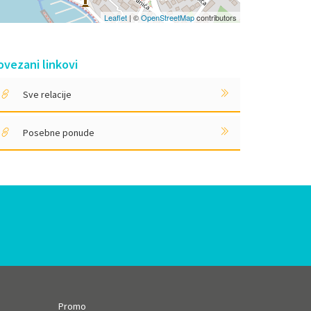
Leaflet
| ©
OpenStreetMap
contributors
ovezani linkovi
Sve relacije
Posebne ponude
Promo