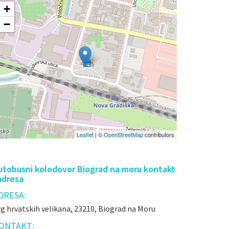
+
−
Leaflet
| ©
OpenStreetMap
contributors
utobusni kolodovor Biograd na moru kontakt
 adresa
DRESA:
g hrvatskih velikana, 23210, Biograd na Moru
ONTAKT: