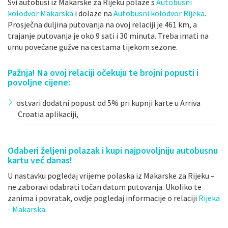
Svi autobusi iz Makarske za Rijeku polaze s
Autobusni
kolodvor Makarska
i dolaze na
Autobusni kolodvor Rijeka
.
Prosječna duljina putovanja na ovoj relaciji je 461 km, a
trajanje putovanja je oko 9 sati i 30 minuta. Treba imati na
umu povećane gužve na cestama tijekom sezone.
Pažnja! Na ovoj relaciji očekuju te brojni popusti i
povoljne cijene:
ostvari dodatni popust od 5% pri kupnji karte u Arriva
Croatia aplikaciji,
Odaberi željeni polazak i kupi najpovoljniju autobusnu
kartu već danas!
U nastavku pogledaj vrijeme polaska iz Makarske za Rijeku –
ne zaboravi odabrati točan datum putovanja. Ukoliko te
zanima i povratak, ovdje pogledaj informacije o relaciji
Rijeka
- Makarska
.