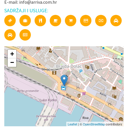
E-mail: info@arriva.com.hr
SADRŽAJI I USLUGE:
+
−
Leaflet
| ©
OpenStreetMap
contributors