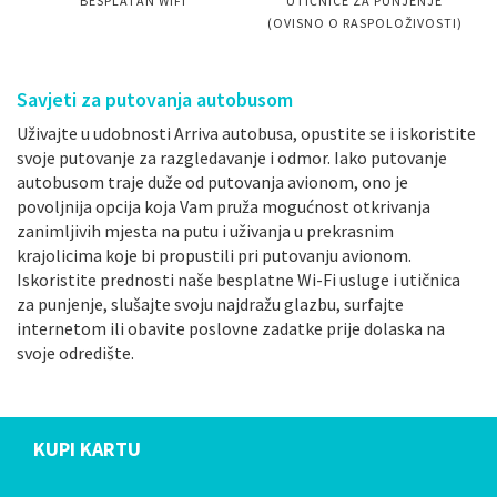
BESPLATAN WIFI
UTIČNICE ZA PUNJENJE
(OVISNO O RASPOLOŽIVOSTI)
Savjeti za putovanja autobusom
Uživajte u udobnosti Arriva autobusa, opustite se i iskoristite
svoje putovanje za razgledavanje i odmor. Iako putovanje
autobusom traje duže od putovanja avionom, ono je
povoljnija opcija koja Vam pruža mogućnost otkrivanja
zanimljivih mjesta na putu i uživanja u prekrasnim
krajolicima koje bi propustili pri putovanju avionom.
Iskoristite prednosti naše besplatne Wi-Fi usluge i utičnica
za punjenje, slušajte svoju najdražu glazbu, surfajte
internetom ili obavite poslovne zadatke prije dolaska na
svoje odredište.
KUPI KARTU