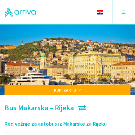
Toggle
Toggle
language
navigat
KUPI KARTU
Bus Makarska – Rijeka
Red vožnje za autobus iz Makarske za Rijeku