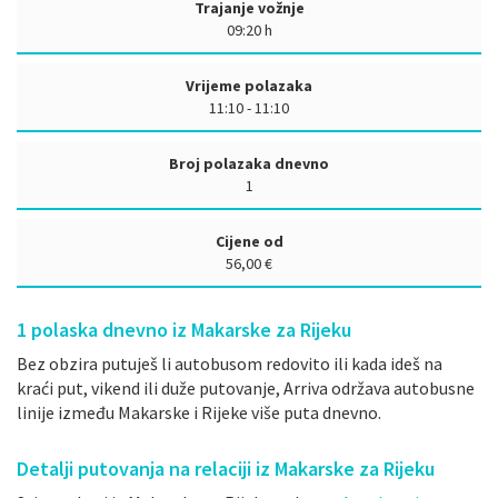
Trajanje vožnje
09:20 h
Vrijeme polazaka
11:10 - 11:10
Broj polazaka dnevno
1
Cijene od
56,00 €
1
polaska dnevno iz Makarske za Rijeku
Bez obzira putuješ li autobusom redovito ili kada ideš na
kraći put, vikend ili duže putovanje, Arriva održava autobusne
linije između Makarske i Rijeke više puta dnevno.
Detalji putovanja na relaciji iz Makarske za Rijeku