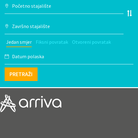
Jedan smjer
Fiksni povratak
Otvoreni povratak
PRETRAŽI