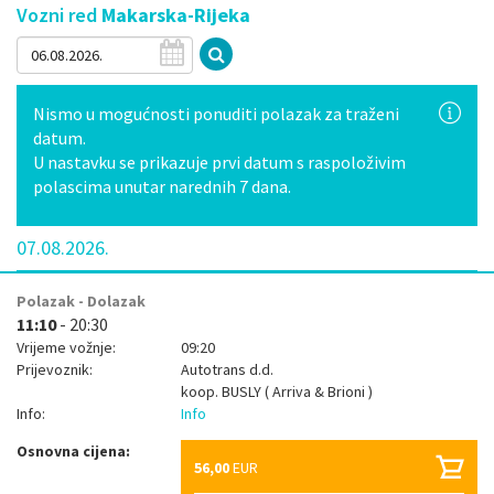
Vozni red
Makarska-Rijeka
Nismo u mogućnosti ponuditi polazak za traženi
datum.
U nastavku se prikazuje prvi datum s raspoloživim
polascima unutar narednih 7 dana.
07.08.2026.
Polazak - Dolazak
11:10
- 20:30
Vrijeme vožnje:
09:20
Prijevoznik:
Autotrans d.d.
koop.
BUSLY ( Arriva & Brioni )
Info:
Info
Osnovna cijena:
56,00
EUR