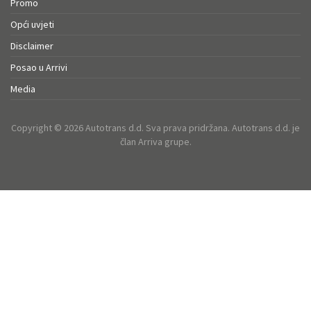
Promo
Opći uvjeti
Disclaimer
Posao u Arrivi
Media
Copyright © 2026 Autotrans d.d. Sva prava pridržana. Autotrans d.d. je
član Arriva grupe.