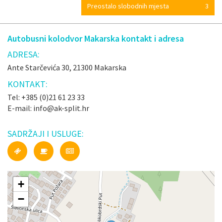
Preostalo slobodnih mjesta
3
Autobusni kolodvor Makarska kontakt i adresa
ADRESA:
Ante Starčevića 30, 21300 Makarska
KONTAKT:
Tel: +385 (0)21 61 23 33
E-mail: info@ak-split.hr
SADRŽAJI I USLUGE:
+
−