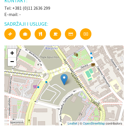
KONTAKT:
Tel: +381 (0)11 2636 299
E-mail: -
SADRŽAJI I USLUGE:
+
−
Leaflet
| ©
OpenStreetMap
contributors