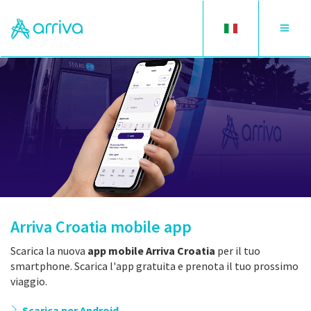
Toggle
Toggle
language
navigat
Arriva Croatia mobile app
Scarica la nuova
app mobile Arriva Croatia
per il tuo
smartphone. Scarica l'app gratuita e prenota il tuo prossimo
viaggio.
Scarica per Android