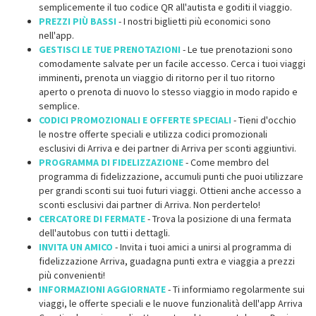
semplicemente il tuo codice QR all'autista e goditi il viaggio.
PREZZI PIÙ BASSI
- I nostri biglietti più economici sono
nell'app.
GESTISCI LE TUE PRENOTAZIONI
- Le tue prenotazioni sono
comodamente salvate per un facile accesso. Cerca i tuoi viaggi
imminenti, prenota un viaggio di ritorno per il tuo ritorno
aperto o prenota di nuovo lo stesso viaggio in modo rapido e
semplice.
CODICI PROMOZIONALI E OFFERTE SPECIALI
- Tieni d'occhio
le nostre offerte speciali e utilizza codici promozionali
esclusivi di Arriva e dei partner di Arriva per sconti aggiuntivi.
PROGRAMMA DI FIDELIZZAZIONE
- Come membro del
programma di fidelizzazione, accumuli punti che puoi utilizzare
per grandi sconti sui tuoi futuri viaggi. Ottieni anche accesso a
sconti esclusivi dai partner di Arriva. Non perdertelo!
CERCATORE DI FERMATE
- Trova la posizione di una fermata
dell'autobus con tutti i dettagli.
INVITA UN AMICO
- Invita i tuoi amici a unirsi al programma di
fidelizzazione Arriva, guadagna punti extra e viaggia a prezzi
più convenienti!
INFORMAZIONI AGGIORNATE
- Ti informiamo regolarmente sui
viaggi, le offerte speciali e le nuove funzionalità dell'app Arriva