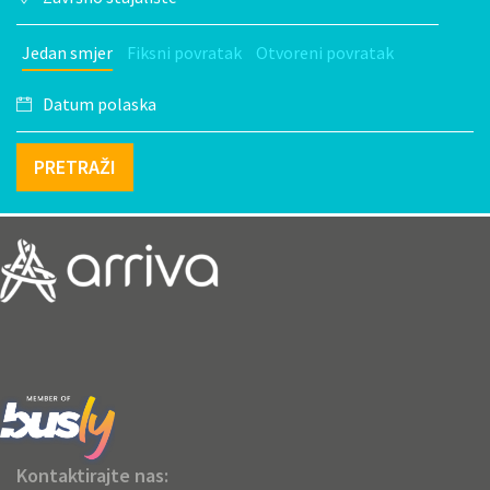
Jedan smjer
Fiksni povratak
Otvoreni povratak
PRETRAŽI
Kontaktirajte nas: