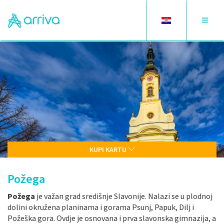
Toggle
Toggle
language
navigat
KUPI KARTU
Požega
Požega
je važan grad središnje Slavonije. Nalazi se u plodnoj
dolini okružena planinama i gorama Psunj, Papuk, Dilj i
Požeška gora. Ovdje je osnovana i prva slavonska gimnazija, a