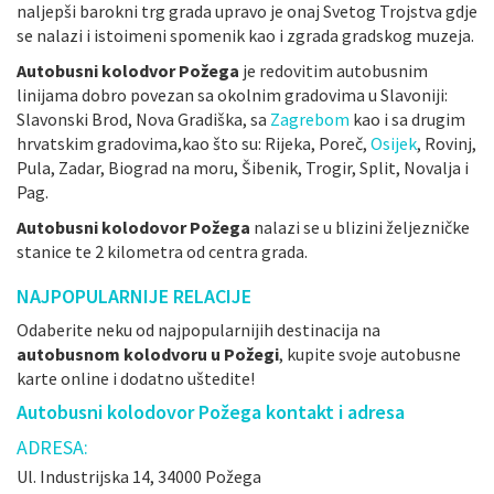
naljepši barokni trg grada upravo je onaj Svetog Trojstva gdje
se nalazi i istoimeni spomenik kao i zgrada gradskog muzeja.
Autobusni kolodvor Požega
je redovitim autobusnim
linijama dobro povezan sa okolnim gradovima u Slavoniji:
Slavonski Brod, Nova Gradiška, sa
Zagrebom
kao i sa drugim
hrvatskim gradovima,kao što su: Rijeka, Poreč,
Osijek
, Rovinj,
Pula, Zadar, Biograd na moru, Šibenik, Trogir, Split, Novalja i
Pag.
Autobusni kolodovor Požega
nalazi se u blizini željezničke
stanice te 2 kilometra od centra grada.
NAJPOPULARNIJE RELACIJE
Odaberite neku od najpopularnijih destinacija na
autobusnom kolodvoru u Požegi
, kupite svoje autobusne
karte online i dodatno uštedite!
Autobusni kolodovor Požega kontakt i adresa
ADRESA:
Ul. Industrijska 14, 34000 Požega