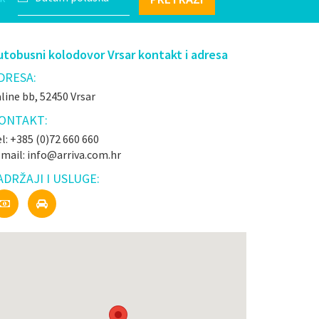
utobusni kolodovor Vrsar kontakt i adresa
DRESA:
line bb, 52450 Vrsar
ONTAKT:
l: +385 (0)72 660 660
-mail: info@arriva.com.hr
ADRŽAJI I USLUGE: