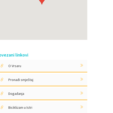
ovezani linkovi
O Vrsaru
Pronađi smještaj
Događanja
Biciklizam u Istri