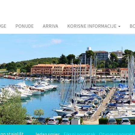
UGE
PONUDE
ARRIVA
KORISNE INFORMACIJE
B
Jedan smjer
Fiksni povratak
Otvoreni povrata