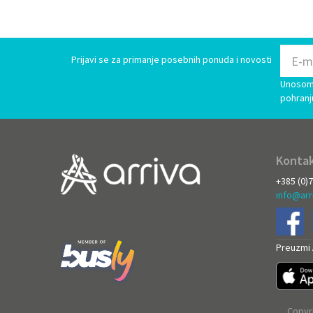
Prijavi se za primanje posebnih ponuda i novosti
Unosom 
pohranj
Kontak
+385 (0)
info@arr
Preuzmi A
Copyri