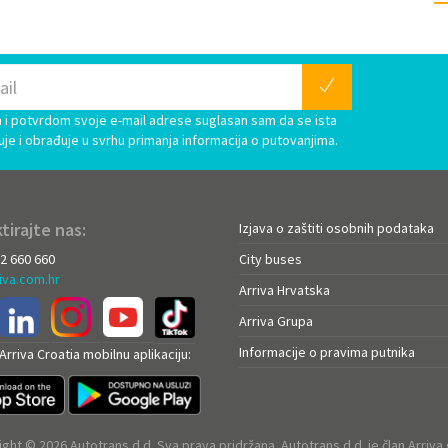
i potvrdom svoje e-mail adrese suglasan sam da se ista
uje i obrađuje u svrhu primanja informacija o putovanjima.
tirajte nas:
Izjava o zaštiti osobnih podataka
72 660 660
City buses
iva.com.hr
Arriva Hrvatska
Arriva Grupa
Informacije o pravima putnika
rriva Croatia mobilnu aplikaciju:
ght © 2026 Autotrans d.d. Sva prava pridržana. Autotrans d.d. je član Arriva