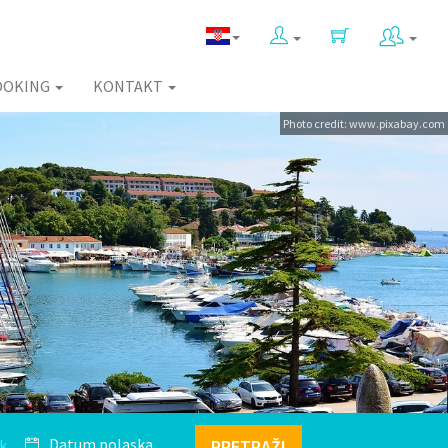
OOKING
KONTAKT
Photo credit: www.pixabay.com
k
PRETRAŽI