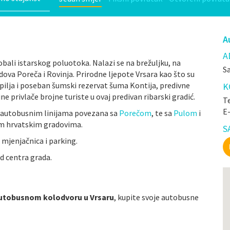
A
A
bali istarskog poluotoka. Nalazi se na brežuljku, na
Sa
a Poreča i Rovinja. Prirodne ljepote Vrsara kao što su
pilja i poseban šumski rezervat šuma Kontija, predivne
K
e privlače brojne turiste u ovaj predivan ribarski gradić.
Te
E
 autobusnim linijama povezana sa
Porečom
, te sa
Pulom
i
m hrvatskim gradovima.
S
 mjenjačnica i parking.
d centra grada.
utobusnom kolodvoru u Vrsaru
, kupite svoje autobusne