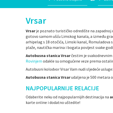
Vrsar
Vrsar
je poznato turističko odredište na zapadnoj o
gotovo samom ušću Limskog kanala, a između gradov
arhipelag s 18 otočića, Limski kanal, Romuladova s
plaže, nautička marina i bogata povijest svake godin
Autobusna stanica Vrsar
čestim je svakodnevnim
Rovinjem
odakle su omogućene veze prema ostali
Autobusni kolodvor Vrsar Vam nudi sljedeće usluge:
Autobusna stanica Vrsar
udaljena je 500 metara o
NAJPOPULARNIJE RELACIJE
Odaberite neku od najpopularnijih destinacija na
a
karte online i dodatno uštedite!