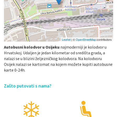
Leaflet
| ©
OpenStreetMap
contributors
Autobusni kolodvor u Osijeku
najmoderniji je kolodvor u
Hrvatskoj. Udaljen je jedan kilometar od središta grada, a
nalazi se u blizini željezničkog kolodvora. Na kolodvoru
Osijek nalazi se kartomat na kojem možete kupiti autobusne
karte 0-24h.
Zašto putovati s nama?