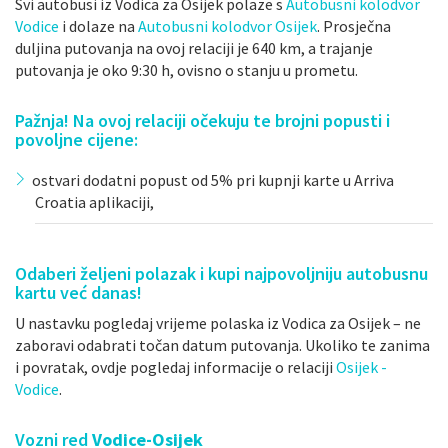
Svi autobusi iz Vodica za Osijek polaze s
Autobusni kolodvor
Vodice
i dolaze na
Autobusni kolodvor Osijek
. Prosječna
duljina putovanja na ovoj relaciji je 640 km, a trajanje
putovanja je oko 9:30 h, ovisno o stanju u prometu.
Pažnja! Na ovoj relaciji očekuju te brojni popusti i
povoljne cijene:
ostvari dodatni popust od 5% pri kupnji karte u Arriva
Croatia aplikaciji,
Odaberi željeni polazak i kupi najpovoljniju autobusnu
kartu već danas!
U nastavku pogledaj vrijeme polaska iz Vodica za Osijek – ne
zaboravi odabrati točan datum putovanja. Ukoliko te zanima
i povratak, ovdje pogledaj informacije o relaciji
Osijek -
Vodice
.
Vozni red
Vodice-Osijek