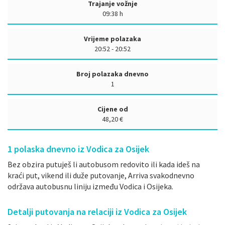
Trajanje vožnje
09:38 h
Vrijeme polazaka
20:52 - 20:52
Broj polazaka dnevno
1
Cijene od
48,20 €
1
polaska dnevno iz Vodica za Osijek
Bez obzira putuješ li autobusom redovito ili kada ideš na
kraći put, vikend ili duže putovanje, Arriva svakodnevno
održava autobusnu liniju između Vodica i Osijeka.
Detalji putovanja na relaciji iz Vodica za Osijek