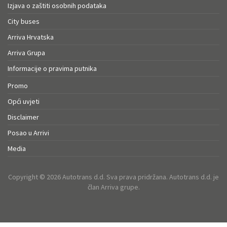
Izjava o zaštiti osobnih podataka
City buses
Arriva Hrvatska
Arriva Grupa
Informacije o pravima putnika
Promo
Opći uvjeti
Disclaimer
Posao u Arrivi
Media
Copyright © 2026 Autotrans d.d. Sva prava pridržana. Autotrans d.d. je
član Arriva grupe.