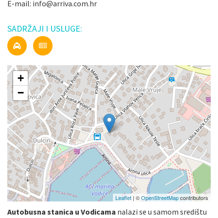
E-mail: info@arriva.com.hr
SADRŽAJI I USLUGE:
+
−
Leaflet
| ©
OpenStreetMap
contributors
Autobusna stanica u Vodicama
nalazi se u samom središtu