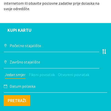
internetom ili obavite poslovne zadatke prije dolaska na
svoje odredište.
KUPI KARTU
Jedan smjer
Fiksni povratak
Otvoreni povratak
PRETRAŽI