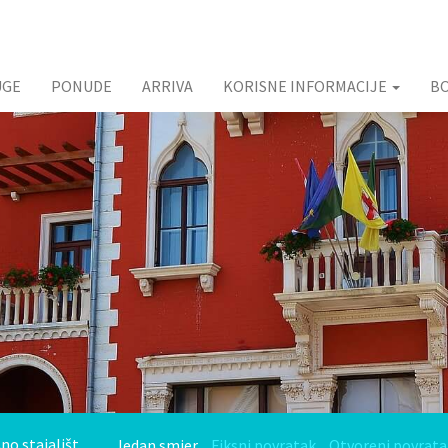
UGE
PONUDE
ARRIVA
KORISNE INFORMACIJE
B
Jedan smjer
Fiksni povratak
Otvoreni povrata