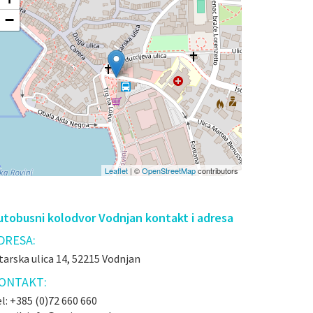
−
Leaflet
| ©
OpenStreetMap
contributors
utobusni kolodvor Vodnjan kontakt i adresa
DRESA:
tarska ulica 14, 52215 Vodnjan
ONTAKT:
l: +385 (0)72 660 660