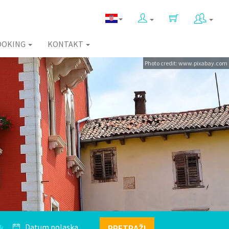
OOKING
KONTAKT
Photo credit: www.pixabay.com
k
PRETRAŽI