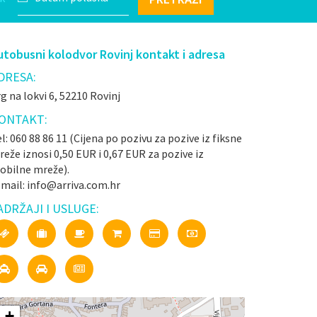
utobusni kolodvor Rovinj kontakt i adresa
DRESA:
g na lokvi 6, 52210 Rovinj
ONTAKT:
l: 060 88 86 11 (Cijena po pozivu za pozive iz fiksne
eže iznosi 0,50 EUR i 0,67 EUR za pozive iz
obilne mreže).
-mail: info@arriva.com.hr
ADRŽAJI I USLUGE:
+