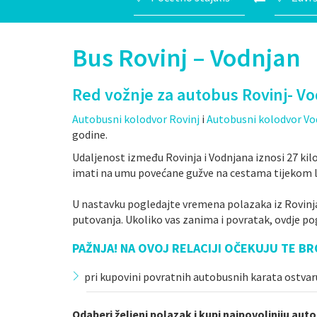
Bus Rovinj – Vodnjan
Red vožnje za autobus Rovinj- V
Autobusni kolodvor Rovinj
i
Autobusni kolodvor Vo
godine.
Udaljenost između Rovinja i Vodnjana iznosi 27 ki
imati na umu povećane gužve na cestama tijekom l
U nastavku pogledajte vremena polazaka iz Rovinj
putovanja. Ukoliko vas zanima i povratak, ovdje pog
PAŽNJA! NA OVOJ RELACIJI OČEKUJU TE BR
pri kupovini povratnih autobusnih karata ostva
Odaberi željeni polazak i kupi najpovoljniju aut