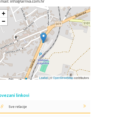
-mail: info@arriva.com.hr
+
−
Leaflet
| ©
OpenStreetMap
contributors
ovezani linkovi
Sve relacije