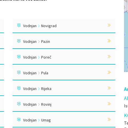
Vodnjan
Novigrad
Vodnjan
Pazin
Vodnjan
Poreč
Vodnjan
Pula
A
Vodnjan
Rijeka
A
Vodnjan
Rovinj
Is
K
Vodnjan
Umag
Te