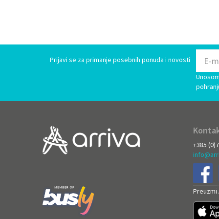
Prijavi se za primanje posebnih ponuda i novosti
Unosom 
pohranj
Kontak
+385 (0)
info@arr
Preuzmi A