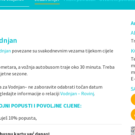
A
A
odnjan
Tr
K
dnjan
povezane su svakodnevnim vezama tijekom cijele
Te
mr
lometara, a vožnja autobusom traje oko 30 minuta. Treba
m
jetne sezone.
E
a za Vodnjan– ne zaboravite odabrati točan datum
S
ledajte informacije o relaciji
Vodnjan – Rovinj
.
OJNI POPUSTI I POVOLJNE CIJENE:
ruješ 10% popusta,
obusnu kartu već danas!