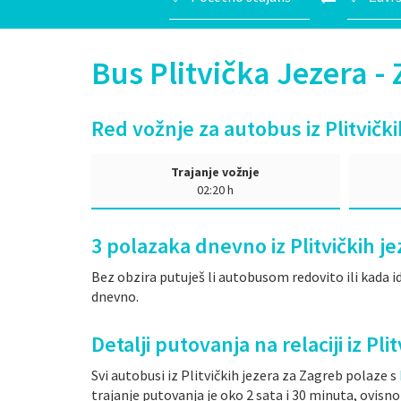
Bus Plitvička Jezera 
Red vožnje za autobus iz Plitvičk
Trajanje vožnje
02:20 h
3
polazaka dnevno iz Plitvičkih je
Bez obzira putuješ li autobusom redovito ili kada id
dnevno.
Detalji putovanja na relaciji iz Pl
Svi autobusi iz Plitvičkih jezera za Zagreb polaze s
trajanje putovanja je oko 2 sata i 30 minuta, ovisn