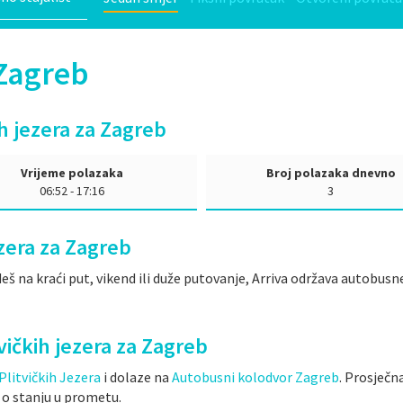
- Zagreb
ih jezera za Zagreb
Vrijeme polazaka
Broj polazaka dnevno
06:52 - 17:16
3
zera za Zagreb
eš na kraći put, vikend ili duže putovanje, Arriva održava autobusne
itvičkih jezera za Zagreb
Plitvičkih Jezera
i dolaze na
Autobusni kolodvor Zagreb
. Prosječna
o o stanju u prometu.