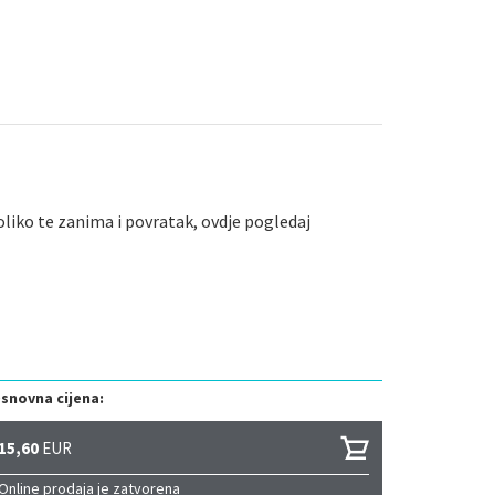
oliko te zanima i povratak, ovdje pogledaj
snovna cijena:
15,60
EUR
Online prodaja je zatvorena