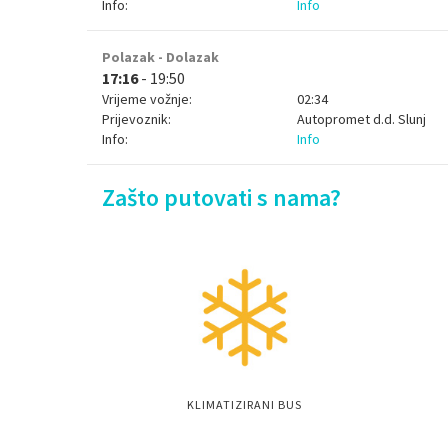
Info:
Info
Polazak - Dolazak
17:16
- 19:50
Vrijeme vožnje:
02:34
Prijevoznik:
Autopromet d.d. Slunj
Info:
Info
Zašto putovati s nama?
KLIMATIZIRANI BUS