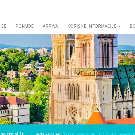
UGE
PONUDE
ARRIVA
KORISNE INFORMACIJE
B
Jedan smjer
Fiksni povratak
Otvoreni povrata