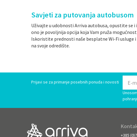
Savjeti za putovanja autobusom
Uživajte u udobnosti Arriva autobusa, opustite se 
ono je povoljnija opcija koja Vam pruža mogućnost 
Iskoristite prednosti naše besplatne Wi-Fi usluge i
na svoje odredište.
Prijavi se za primanje posebnih ponuda i novosti
Unosom 
pohranj
Kontak
+385 (0)