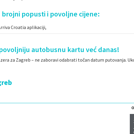
 brojni popusti i povoljne cijene:
riva Croatia aplikaciji,
ajpovoljniju autobusnu kartu već danas!
jezera za Zagreb – ne zaboravi odabrati točan datum putovanja. Uk
greb
O