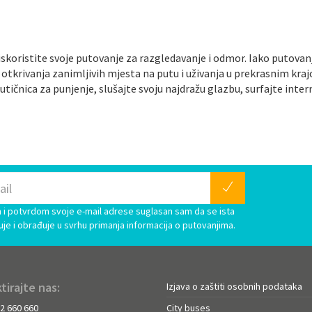
i iskoristite svoje putovanje za razgledavanje i odmor. Iako puto
otkrivanja zanimljivih mjesta na putu i uživanja u prekrasnim kraj
 utičnica za punjenje, slušajte svoju najdražu glazbu, surfajte int
i potvrdom svoje e-mail adrese suglasan sam da se ista
uje i obrađuje u svrhu primanja informacija o putovanjima.
tirajte nas:
Izjava o zaštiti osobnih podataka
72 660 660
City buses