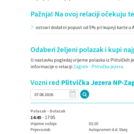
Pažnja! Na ovoj relaciji očekuju te
ostvari dodatni popust od 5% pri kupnji karte u Ar
Odaberi željeni polazak i kupi n
U nastavku pogledaj vrijeme polaska iz Plitvičkih 
informacije o relaciji
Zagreb - Plitvička jezera
.
Vozni red
Plitvička Jezera NP-Za
Polazak - Dolazak
14:45
- 17:05
Vrijeme vožnje:
02:20
Prijevoznik:
Autopromet d.d. Slunj