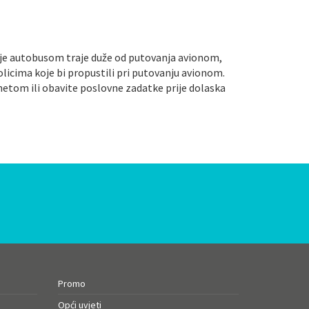
vanje autobusom traje duže od putovanja avionom,
olicima koje bi propustili pri putovanju avionom.
ernetom ili obavite poslovne zadatke prije dolaska
Promo
Opći uvjeti