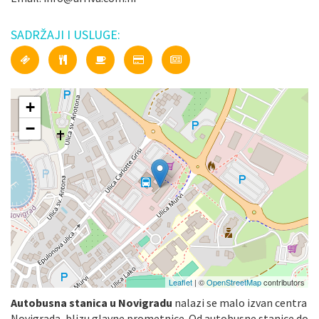
SADRŽAJI I USLUGE:
+
−
Leaflet
| ©
OpenStreetMap
contributors
Autobusna stanica u Novigradu
nalazi se malo izvan centra
Novigrada, blizu glavne prometnice. Od autobusne stanice do