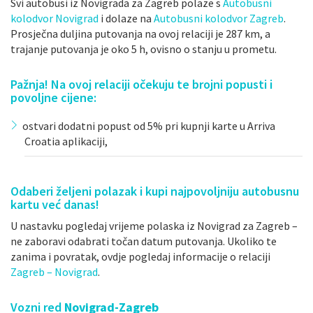
Svi autobusi iz Novigrada za Zagreb polaze s
Autobusni
kolodvor Novigrad
i dolaze na
Autobusni kolodvor Zagreb
.
Prosječna duljina putovanja na ovoj relaciji je 287 km, a
trajanje putovanja je oko 5 h, ovisno o stanju u prometu.
Pažnja! Na ovoj relaciji očekuju te brojni popusti i
povoljne cijene:
ostvari dodatni popust od 5% pri kupnji karte u Arriva
Croatia aplikaciji,
Odaberi željeni polazak i kupi najpovoljniju autobusnu
kartu već danas!
U nastavku pogledaj vrijeme polaska iz Novigrad za Zagreb –
ne zaboravi odabrati točan datum putovanja. Ukoliko te
zanima i povratak, ovdje pogledaj informacije o relaciji
Zagreb – Novigrad
.
Vozni red
Novigrad-Zagreb