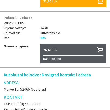
21,90
EUR
Polazak - Dolazak
20:25
- 01:05
Vrijeme vožnje:
04:40
Prijevoznik:
Autotrans d.d.
Info:
Info
Osnovna cijena:
26,40
EUR
Rasprodano
Autobusni kolodvor Novigrad kontakt i adresa
ADRESA:
Murve 15, 52466 Novigrad
KONTAKT:
Tel: +385 (0)72 660 660
Email: info@arriva.com.hr