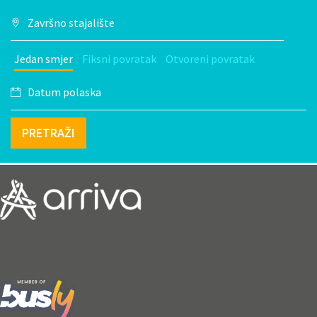
Jedan smjer
Fiksni povratak
Otvoreni povratak
PRETRAŽI