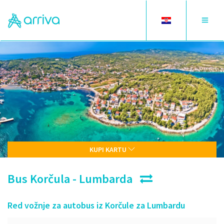
Toggle
Toggle
language
navigat
KUPI KARTU
Bus Korčula - Lumbarda
Red vožnje za autobus iz Korčule za Lumbardu