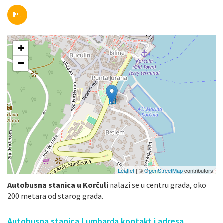
+
−
Leaflet
| ©
OpenStreetMap
contributors
Autobusna stanica u Korčuli
nalazi se u centru grada, oko
200 metara od starog grada.
Autobusna stanica Lumbarda kontakt i adresa