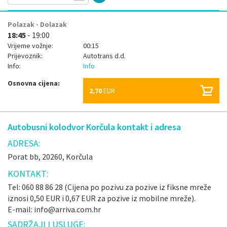
Polazak - Dolazak
18:45
- 19:00
Vrijeme vožnje:
00:15
Prijevoznik:
Autotrans d.d.
Info:
Info
Osnovna cijena:
2,70
EUR
Autobusni kolodvor Korčula kontakt i adresa
ADRESA:
Porat bb, 20260, Korčula
KONTAKT:
Tel: 060 88 86 28 (Cijena po pozivu za pozive iz fiksne mreže
iznosi 0,50 EUR i 0,67 EUR za pozive iz mobilne mreže).
E-mail: info@arriva.com.hr
SADRŽAJI I USLUGE: