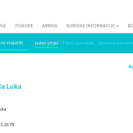
UGE
PONUDE
ARRIVA
KORISNE INFORMACIJE
B
Jedan smjer
Fiksni povratak
Otvoreni povrata
K
la Luka
uka
81 20 78