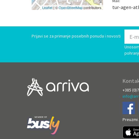
Mail:
tur-agen-at
Leaflet
| ©
OpenStreetMap
contributors
Prijavi se za primanje posebnih ponuda i novosti
Unosom 
pohranj
Kontak
+385 (0)
info@arr
Preuzmi A