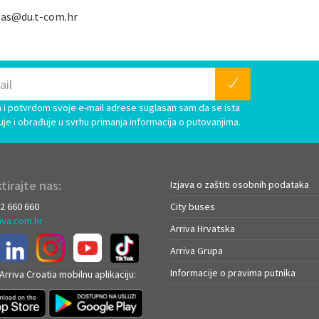
las@du.t-com.hr
i potvrdom svoje e-mail adrese suglasan sam da se ista
uje i obrađuje u svrhu primanja informacija o putovanjima.
tirajte nas:
Izjava o zaštiti osobnih podataka
72 660 660
City buses
iva.com.hr
Arriva Hrvatska
Arriva Grupa
Informacije o pravima putnika
rriva Croatia mobilnu aplikaciju: