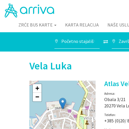
ZRĆE BUS KARTE
KARTA RELACIJA
NAŠE USL
Vela Luka
Atlas Ve
+
Adresa:
−
Obala 3/21
20270 Vela L
Telefon:
+385 (0)20/ 