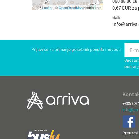
060 88 86 18 
0,67 EUR za 
Leaflet
| ©
OpenStreetMap
contributors
Mail:
info@arriva
Prijavi se za primanje posebnih ponuda i novosti
Unosom 
pohranj
Kontak
+385 (0)
info@arr
Preuzmi A