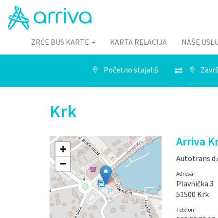
ZRĆE BUS KARTE
KARTA RELACIJA
NAŠE USL
Krk
Arriva K
+
Autotrans d.
−
Adresa:
Plavnička 3
51500 Krk
Telefon: