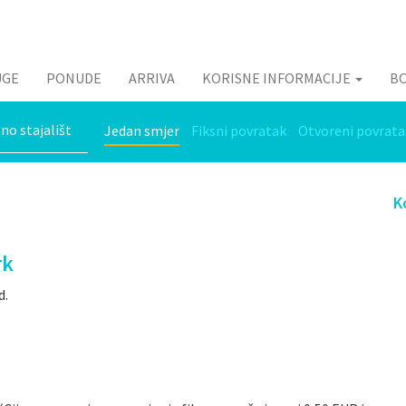
UGE
PONUDE
ARRIVA
KORISNE INFORMACIJE
B
Jedan smjer
Fiksni povratak
Otvoreni povrata
K
rk
d.