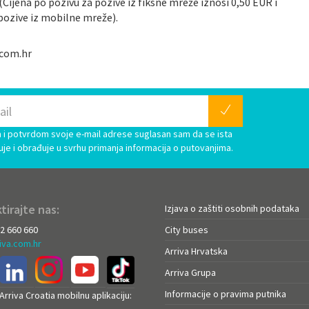
(Cijena po pozivu za pozive iz fiksne mreže iznosi 0,50 EUR i
pozive iz mobilne mreže).
.com.hr
i potvrdom svoje e-mail adrese suglasan sam da se ista
uje i obrađuje u svrhu primanja informacija o putovanjima.
tirajte nas:
Izjava o zaštiti osobnih podataka
72 660 660
City buses
iva.com.hr
Arriva Hrvatska
Arriva Grupa
Informacije o pravima putnika
rriva Croatia mobilnu aplikaciju: