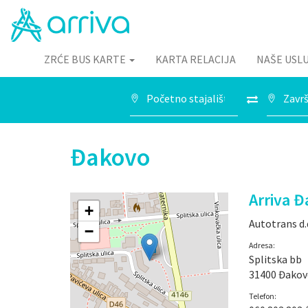
ZRĆE BUS KARTE
KARTA RELACIJA
NAŠE USL
Đakovo
Arriva 
+
Autotrans d.
−
Adresa:
Splitska bb
31400 Đako
Telefon: