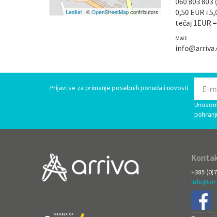
060 803 803 (
0,50 EUR i 5
Leaflet
| ©
OpenStreetMap
contributors
tečaj 1EUR =
Mail:
info@arriva
Prijavi se za primanje posebnih ponuda i novosti
Unosom 
pohranj
Kontak
+385 (0)
info@arr