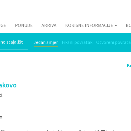
UGE
PONUDE
ARRIVA
KORISNE INFORMACIJE
B
Jedan smjer
Fiksni povratak
Otvoreni povrata
K
Đakovo
d.
vo