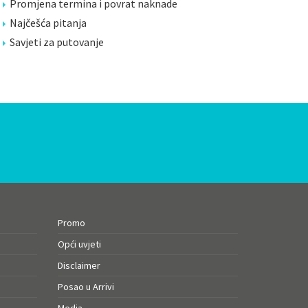
Promjena termina i povrat naknade
Najčešća pitanja
Savjeti za putovanje
Promo
Opći uvjeti
Disclaimer
Posao u Arrivi