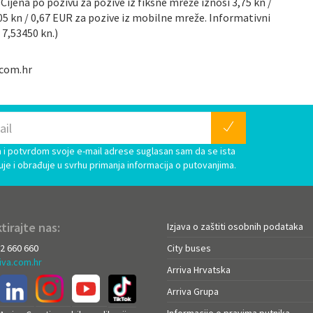
Cijena po pozivu za pozive iz fiksne mreže iznosi 3,75 kn /
,05 kn / 0,67 EUR za pozive iz mobilne mreže. Informativni
 7,53450 kn.)
.com.hr
i potvrdom svoje e-mail adrese suglasan sam da se ista
uje i obrađuje u svrhu primanja informacija o putovanjima.
tirajte nas:
Izjava o zaštiti osobnih podataka
72 660 660
City buses
iva.com.hr
Arriva Hrvatska
Arriva Grupa