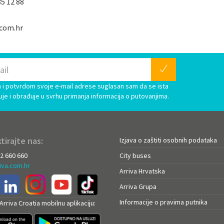
85 12 88
.com.hr
i potvrdom svoje e-mail adrese suglasan sam da se ista
uje i obrađuje u svrhu primanja informacija o putovanjima.
tirajte nas:
Izjava o zaštiti osobnih podataka
72 660 660
City buses
iva.com.hr
Arriva Hrvatska
Arriva Grupa
Informacije o pravima putnika
rriva Croatia mobilnu aplikaciju: