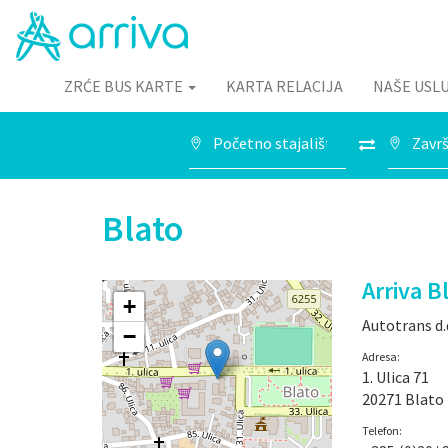
ZRĆE BUS KARTE
KARTA RELACIJA
NAŠE USL
Blato
Arriva B
+
Autotrans d.
−
Adresa:
1. Ulica 71
20271 Blato
Telefon: