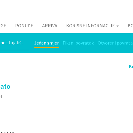
UGE
PONUDE
ARRIVA
KORISNE INFORMACIJE
B
Jedan smjer
Fiksni povratak
Otvoreni povrata
K
lato
d.