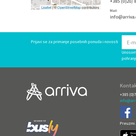
+385 (0)20/ 
Leaflet
| ©
OpenStreetMap
contributors
Mail:
info@arriva
Prijavi se za primanje posebnih ponuda i novosti
Unosom 
pohranj
Kontak
+385 (0)
info@arr
Preuzmi A